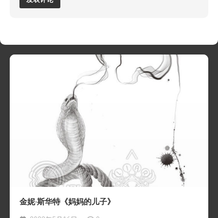
金妮·斯华特《妈妈的儿子》