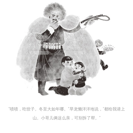
“啧啧，吃饺子。冬至大如年哪。”旱龙懒洋洋地说，“都给我请上
山。小哥儿俩这么亲，可别拆了帮。”