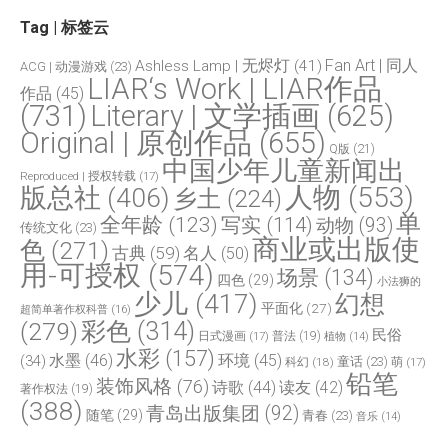
Tag | 标签云
Fan Art | 同人
Ashless Lamp | 无烬灯
(41)
ACG | 动漫游戏
(23)
LIAR‘s Work | LIAR作品
作品
(45)
(731)
Literary | 文学插画
(625)
Original | 原创作品
(655)
Q版
(21)
中国少年儿童新闻出
Reproduced | 授权转载
(17)
人物
(553)
版总社
(406)
乡土
(224)
单
全年龄
(123)
写实
(114)
动物
(93)
传统文化
(23)
商业或出版使
色
(271)
古典
(59)
名人
(50)
用-可授权
(574)
场景
(134)
四色
(29)
小法狮的
少儿
(417)
幻想
平面化
(27)
超简单著作权科普
(16)
(279)
彩色
(314)
民俗
日式漫画
(17)
普法
(19)
植物
(14)
水彩
(157)
水墨
(46)
环境
(45)
(34)
童话
(23)
科幻
(18)
萌
(17)
铅笔
装饰风格
(76)
诗歌
(44)
读友
(42)
著作权法
(19)
(388)
青岛出版集团
(92)
随笔
(29)
青春
(23)
音乐
(14)