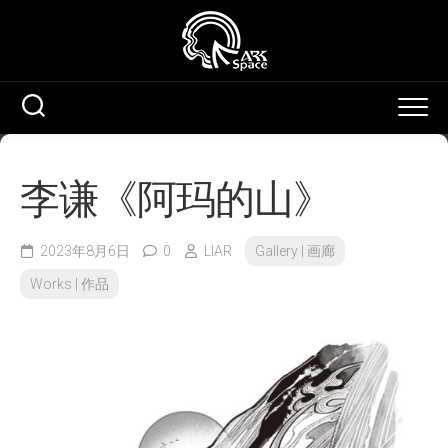
Skip
to
content
李谦《阿玛的山》
2023年8月6日
0
LIAR
Gallery | 画廊
Works | 作品