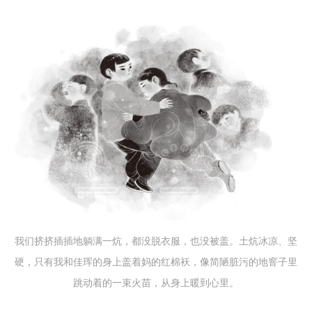
我们挤挤插插地躺满一炕，都没脱衣服，也没被盖。土炕冰凉、坚
硬，只有我和佳珲的身上盖着妈的红棉袄，像简陋脏污的地窨子里
跳动着的一束火苗，从身上暖到心里。