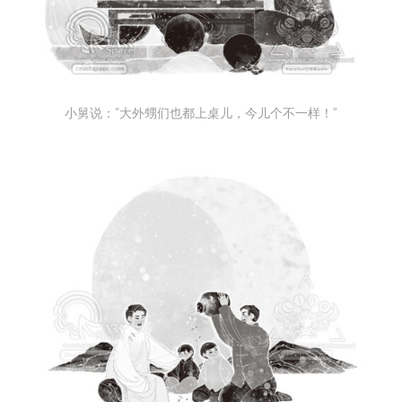
小舅说：“大外甥们也都上桌儿，今儿个不一样！”