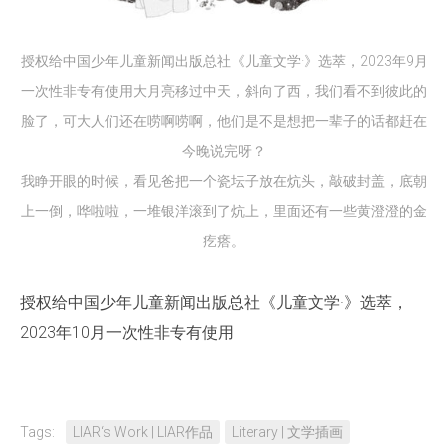
授权给中国少年儿童新闻出版总社《儿童文学·》选萃，2023年9月
一次性非专有使用大月亮移过中天，斜向了西，我们看不到彼此的
脸了，可大人们还在唠啊唠啊，他们是不是想把一辈子的话都赶在
今晚说完呀？
我睁开眼的时候，看见爸把一个瓷坛子放在炕头，敲破封盖，底朝
上一倒，哗啦啦，一堆银洋滚到了炕上，里面还有一些黄澄澄的金
疙瘩。
授权给中国少年儿童新闻出版总社《儿童文学·》选萃，
2023年10月一次性非专有使用
Tags:
LIAR‘s Work | LIAR作品
Literary | 文学插画