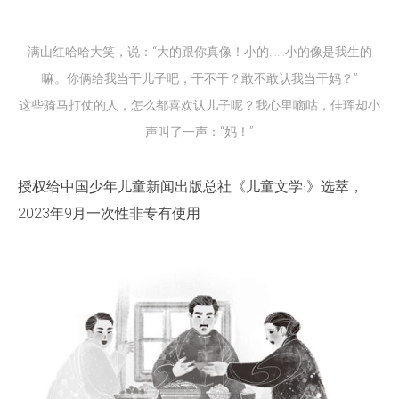
满山红哈哈大笑，说：“大的跟你真像！小的……小的像是我生的
嘛。你俩给我当干儿子吧，干不干？敢不敢认我当干妈？”
这些骑马打仗的人，怎么都喜欢认儿子呢？我心里嘀咕，佳珲却小
声叫了一声：“妈！”
授权给中国少年儿童新闻出版总社《儿童文学·》选萃，
2023年9月一次性非专有使用