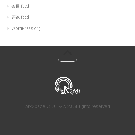
条目 feed
评论 feed
WordPress.org
ArkSpace © 2019-2023 All rights reserved