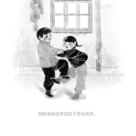
我和弟弟佳珲在院子里玩布库。