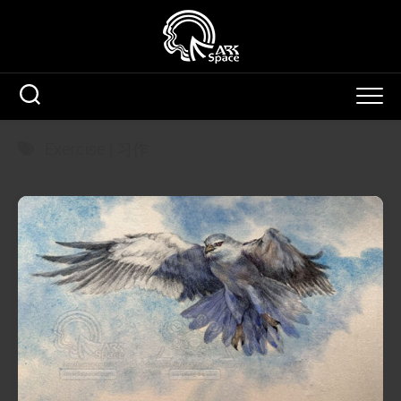
Skip
to
content
Exercise | 习作