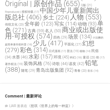
Original | 原创作品
(655)
Q版
(21)
中国少年儿童新闻出
Reproduced | 授权转载
(17)
人物
(553)
版总社
(406)
乡土
(224)
单
全年龄
(123)
写实
(114)
动物
(93)
传统文化
(23)
商业或出版使
色
(271)
古典
(59)
名人
(50)
用-可授权
(574)
场景
(134)
四色
(29)
小法狮的
少儿
(417)
幻想
平面化
(27)
超简单著作权科普
(16)
(279)
彩色
(314)
民俗
日式漫画
(17)
普法
(19)
植物
(14)
水彩
(157)
水墨
(46)
环境
(45)
(34)
童话
(23)
科幻
(18)
萌
(17)
铅笔
装饰风格
(76)
诗歌
(44)
读友
(42)
著作权法
(19)
(388)
青岛出版集团
(92)
随笔
(29)
青春
(23)
音乐
(14)
Comment | 最新评论
LIAR
发表在《
慈琪《世界上的每一种蓝》
》