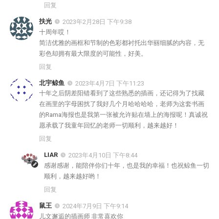
回复
扶光
2023年2月28日 下午9:38
十周年哎！
简洁优雅的画框和节制的色彩都衬托出华丽细腻的内容，无
彩色却拥有最大限度的可能性，好美。
回复
北宇鲸鱼
2023年4月7日 下午11:23
十年之后阴差阳错看到了这些熟悉的插画，还记得为了找藏
在画里的字母困扰了我好几个月哈哈哈哈，老师为这套书画
的Rama海报也是我第一张被允许贴在墙上的海报呢！真诚祝
愿承载了我童年回忆的老师一切顺利，越来越好！
回复
LIAR
2023年4月10日 下午8:44
感谢感谢，能陪伴你们十年，也是我的幸福！也祝鲸鱼一切
顺利，越来越好哟！
回复
鼠王
2024年7月9日 下午9:14
儿文邂逅的插画师 非常喜欢你