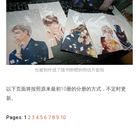
也被制作成了随书附赠的明信片套组
以下页面将按照原来最初10册的分册的方式，不定时更
新。
Pages:
1
2
3
4
5
6
7
8
9
10