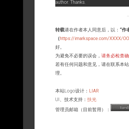
系
author. Thanks.
设
琪
About
列
LIAR‘s
计
作
LIAR
Work
品
Present
|
|
｜
关
LIAR
礼
于
作
转载
请在作者本人同意后，以：
“作
物
LIAR
品
（
https://imarkspace.com/XXXX/O
Cooperation
好。
|
合
为避免不必要的误会，
请务必检查确
作
若有任何问题和意见，请在联系本站
作
品
理。
商
业
本站Logo设计：
LIAR
或
出
UI、技术支持：
扶光
版
管理员邮箱（目前暂用）：
使
用-
可
授