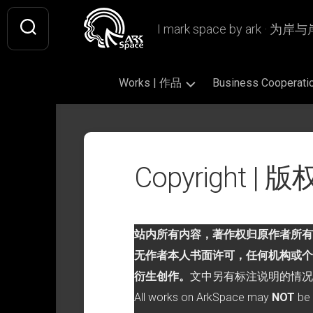
Skip
to
I mark space by ark · 
content
Works | 作品
Business Coopera
Gallery
Original
Literary
|
|
|
画
原
文
Copyright |
廊
创
学
作
插
Design
Book
品
画
|
Design
设
Fan
|
Picture
Ashless
站内所有内容，著作权归原作者所有
计
Art
书
Book
Lamp
|
籍
无作者本人书面许可，任何机构或个
|
|
Writing
CiQi’s
同
设
绘
无
|
衍生创作。
文中另有标注说明的情况
Works
人
计
本
烬
文
|
作
All works on ArkSpace may
NOT
be 
灯
字
VIS
慈
品