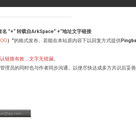
水
沙
龙
Reproduced
小
|
法
者名 ”+“ 转载自ArkSpace” +“地址文字链接
授
狮
OOO
）”
的格式发布。若能在本站原内容下以回复方式提供
Pingb
权
的
转
超
载
简
认链接有效，文字无错漏
。
单
著
管理员的同时也与作者同步沟通。以便尽快达成多方共识后妥善
作
权
科
普
她
讲
的
故
事
都