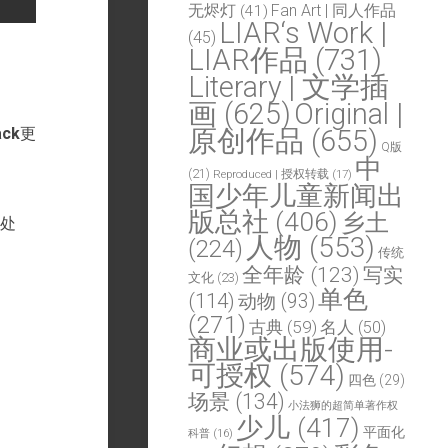
Fan Art | 同人作品
无烬灯
(41)
LIAR‘s Work |
(45)
LIAR作品
(731)
Literary | 文学插
画
(625)
Original |
ack
更
原创作品
(655)
Q版
中
(21)
Reproduced | 授权转载
(17)
国少年儿童新闻出
版总社
(406)
乡土
处
人物
(553)
(224)
传统
全年龄
(123)
写实
文化
(23)
单色
(114)
动物
(93)
(271)
古典
(59)
名人
(50)
商业或出版使用-
可授权
(574)
四色
(29)
场景
(134)
小法狮的超简单著作权
少儿
(417)
平面化
科普
(16)