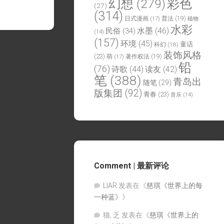
幻想
(279)
彩色
(27)
(314)
日式漫画
(17)
普法
(19)
植物
水彩
水墨
(46)
民俗
(34)
(14)
(157)
环境
(45)
童话
科幻
(18)
装饰风格
(23)
萌
(17)
著作权法
(19)
铅
(76)
诗歌
(44)
读友
(42)
笔
(388)
青岛出
随笔
(29)
版集团
(92)
青春
(23)
音乐
(14)
Comment | 最新评论
LIAR
发表在《
慈琪《世界上的每
一种蓝》
》
猫, 乏
发表在《
慈琪《世界上的