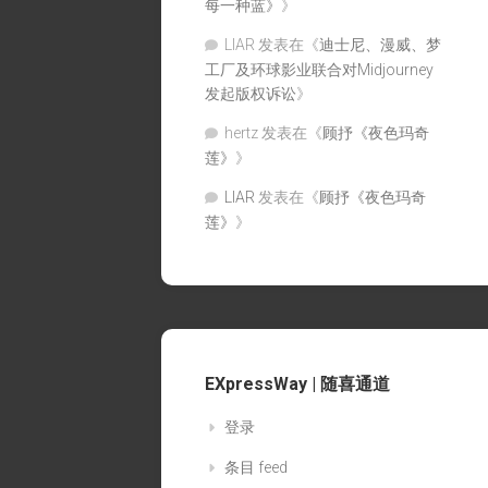
每一种蓝》
》
LIAR
发表在《
迪士尼、漫威、梦
工厂及环球影业联合对Midjourney
发起版权诉讼
》
hertz
发表在《
顾抒《夜色玛奇
莲》
》
LIAR
发表在《
顾抒《夜色玛奇
莲》
》
EXpressWay | 随喜通道
登录
条目 feed