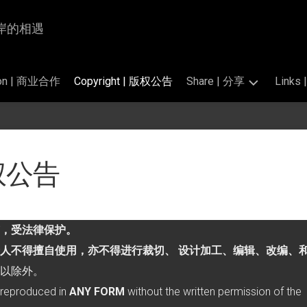
为岸与岸的相遇
tion | 商业合作
Copyright | 版权公告
Share | 分享
Link
Photography
交
|
换
掠
链
 版权公告
影
接
的
Translation
标
|
准
翻
和
，受法律保护。
译
公
开
人不得擅自使用，亦不得进行裁切、 设计加工、编辑、改编、
Perfume
素
Salon
以除外。
材
|
reproduced in
ANY FORM
without the written permission of the
香