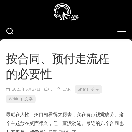
Skip
to
content
按合同、预付走流程
的必要性
2020年8月27日
0
LIAR
Share | 分享
Writing | 文字
最近在人性上抠目相看得太厉害，实在有点视觉疲劳。这
个主题放在桌面很久，但一直没动笔。最近的几个合同也