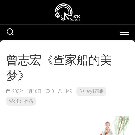
Skip
to
content
曾志宏《疍家船的美
梦》
2022年1月10日
0
LIAR
Gallery | 画廊
Works | 作品