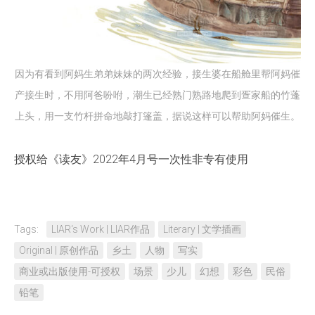
因为有看到阿妈生弟弟妹妹的两次经验，接生婆在船舱里帮阿妈催
产接生时，不用阿爸吩咐，潮生已经熟门熟路地爬到疍家船的竹蓬
上头，用一支竹杆拼命地敲打篷盖，据说这样可以帮助阿妈催生。
授权给《读友》2022年4月号一次性非专有使用
Tags:
LIAR‘s Work | LIAR作品
Literary | 文学插画
Original | 原创作品
乡土
人物
写实
商业或出版使用-可授权
场景
少儿
幻想
彩色
民俗
铅笔