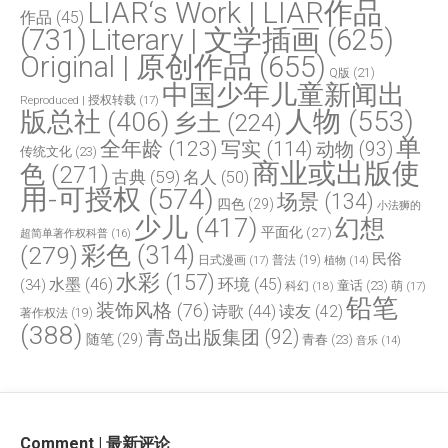
LIAR‘s Work | LIAR作品
作品
(45)
(731)
Literary | 文学插画
(625)
Original | 原创作品
(655)
Q版
(21)
中国少年儿童新闻出
Reproduced | 授权转载
(17)
人物
(553)
版总社
(406)
乡土
(224)
单
全年龄
(123)
写实
(114)
动物
(93)
传统文化
(23)
商业或出版使
色
(271)
古典
(59)
名人
(50)
用-可授权
(574)
场景
(134)
四色
(29)
小法狮的
少儿
(417)
幻想
平面化
(27)
超简单著作权科普
(16)
(279)
彩色
(314)
民俗
日式漫画
(17)
普法
(19)
植物
(14)
水彩
(157)
水墨
(46)
环境
(45)
(34)
童话
(23)
科幻
(18)
萌
(17)
铅笔
装饰风格
(76)
诗歌
(44)
读友
(42)
著作权法
(19)
(388)
青岛出版集团
(92)
随笔
(29)
青春
(23)
音乐
(14)
Comment | 最新评论