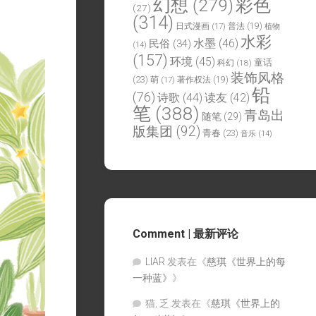
幻想
(279)
彩色
(27)
(314)
日式漫画
(17)
普法
(19)
植物
水彩
水墨
(46)
民俗
(34)
(14)
(157)
环境
(45)
童话
科幻
(18)
装饰风格
(23)
萌
(17)
著作权法
(19)
铅
(76)
诗歌
(44)
读友
(42)
笔
(388)
青岛出
随笔
(29)
版集团
(92)
青春
(23)
音乐
(14)
Comment | 最新评论
LIAR
发表在《
慈琪《世界上的每
一种蓝》
》
猫, 乏
发表在《
慈琪《世界上的