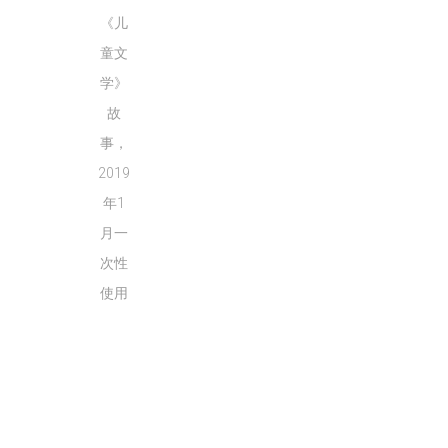
水
沙
《儿
龙
童文
Reproduced
小
学》
|
法
故
授
狮
权
的
事，
转
超
2019
载
简
单
年1
著
月一
作
权
次性
科
使用
普
她
讲
的
故
事
都