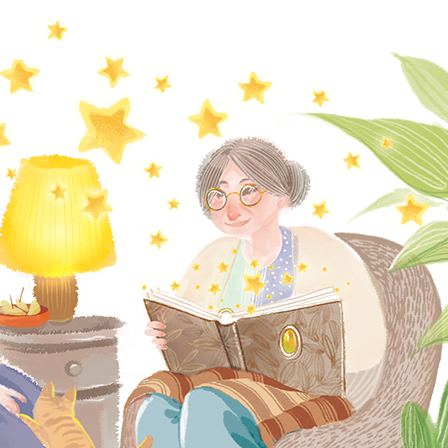
不
是
真
的