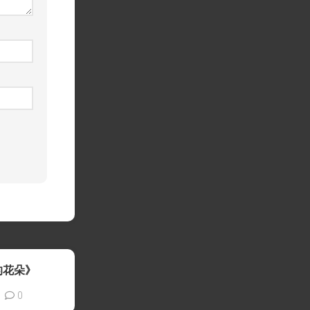
的花朵》
0