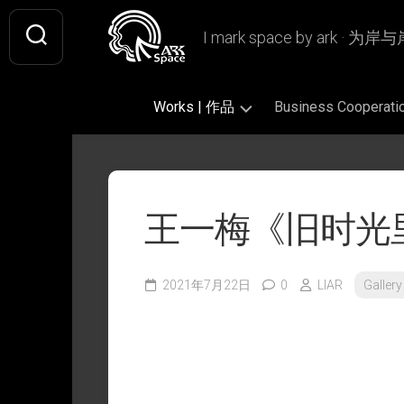
Skip
to
I mark space by ark · 
content
Works | 作品
Business Coopera
Gallery
Original
Literary
|
|
|
画
原
文
王一梅《旧时光
廊
创
学
作
插
Design
Book
品
画
|
Design
设
2021年7月22日
0
LIAR
Galler
Fan
|
Picture
Ashless
计
Art
书
Book
Lamp
|
籍
|
|
Writing
CiQi’s
同
设
绘
无
|
Works
人
计
本
烬
文
|
作
灯
字
VIS
慈
品