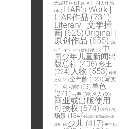
Fan Art | 同人作品
无烬灯
(41)
LIAR‘s Work |
(45)
LIAR作品
(731)
Literary | 文学插
画
(625)
Original |
原创作品
(655)
Q版
中
(21)
Reproduced | 授权转载
(17)
国少年儿童新闻出
版总社
(406)
乡土
人物
(553)
(224)
传统
全年龄
(123)
写实
文化
(23)
单色
(114)
动物
(93)
(271)
古典
(59)
名人
(50)
商业或出版使用-
可授权
(574)
四色
(29)
场景
(134)
小法狮的超简单著作权
少儿
(417)
平面化
科普
(16)