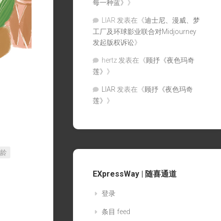
每一种蓝》
》
LIAR
发表在《
迪士尼、漫威、梦
工厂及环球影业联合对Midjourney
发起版权诉讼
》
hertz
发表在《
顾抒《夜色玛奇
莲》
》
LIAR
发表在《
顾抒《夜色玛奇
莲》
》
龄
EXpressWay | 随喜通道
登录
条目 feed