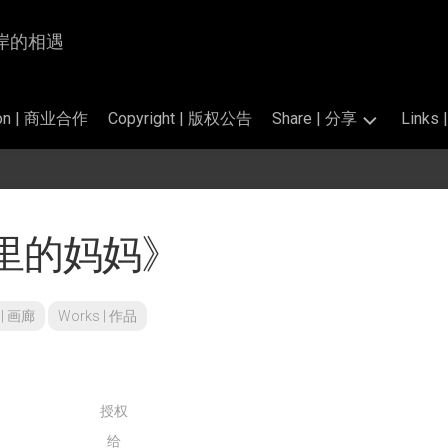
为岸与岸的相遇
tion | 商业合作
Copyright | 版权公告
Share | 分享
Link
Photography
交
|
换
掠
链
里的妈妈》
影
接
的
Translation
标
|
准
翻
y | 画廊
Works | 作品
和
译
公
开
Perfume
素
Salon
材
|
授权
香
给