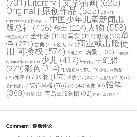
(731)
Literary | 文学插画
(625)
Original | 原创作品
(655)
Q版
(21)
中国少年儿童新闻出
Reproduced | 授权转载
(17)
人物
(553)
版总社
(406)
乡土
(224)
单
全年龄
(123)
写实
(114)
动物
(93)
传统文化
(23)
商业或出版使
色
(271)
古典
(59)
名人
(50)
用-可授权
(574)
场景
(134)
四色
(29)
小法狮的
少儿
(417)
幻想
平面化
(27)
超简单著作权科普
(16)
(279)
彩色
(314)
民俗
日式漫画
(17)
普法
(19)
植物
(14)
水彩
(157)
水墨
(46)
环境
(45)
(34)
童话
(23)
科幻
(18)
萌
(17)
铅笔
装饰风格
(76)
诗歌
(44)
读友
(42)
著作权法
(19)
(388)
青岛出版集团
(92)
随笔
(29)
青春
(23)
音乐
(14)
Comment | 最新评论