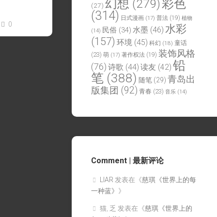
幻想
(279)
彩色
(27)
》
(314)
日式漫画
(17)
普法
(19)
植物
0
水彩
水墨
(46)
民俗
(34)
(14)
(157)
环境
(45)
童话
科幻
(18)
装饰风格
(23)
萌
(17)
著作权法
(19)
铅
(76)
诗歌
(44)
读友
(42)
笔
(388)
青岛出
随笔
(29)
版集团
(92)
青春
(23)
音乐
(14)
Comment | 最新评论
LIAR
发表在《
慈琪《世界上的每
一种蓝》
》
猫, 乏
发表在《
慈琪《世界上的