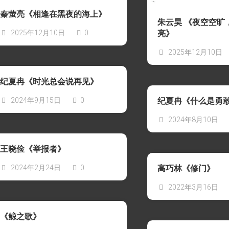
水
沙
秦萤亮《相逢在黑夜的海上》
龙
朱云昊 《夜空空旷
2025年12月10日
0
亮》
Reproduced
小
|
法
2025年12月10日
授
狮
权
的
转
纪夏冉《时光总会说再见》
超
载
简
2024年9月15日
0
纪夏冉《什么是勇
单
著
2024年8月10日
作
权
科
王晓俭《举报者》
普
2024年2月24日
0
高巧林《修门》
她
讲
2022年3月16日
的
故
事
《鲸之歌》
都