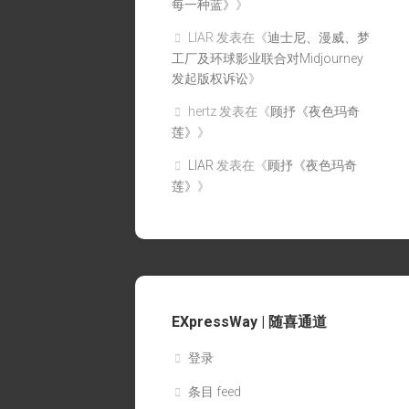
每一种蓝》
》
LIAR
发表在《
迪士尼、漫威、梦
工厂及环球影业联合对Midjourney
发起版权诉讼
》
hertz
发表在《
顾抒《夜色玛奇
莲》
》
LIAR
发表在《
顾抒《夜色玛奇
莲》
》
EXpressWay | 随喜通道
登录
条目 feed