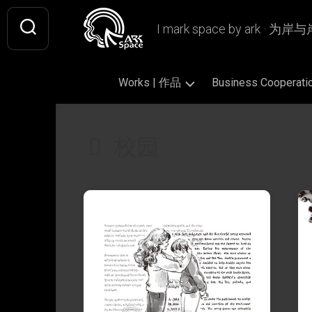
Skip
to
I mark space by ark · 
content
Works | 作品
Business Coopera
Gallery
Original
Literary
校园
|
|
|
画
原
文
廊
创
学
作
插
Design
Book
品
画
|
Design
设
Fan
|
Picture
Ashless
计
Art
书
Book
Lamp
|
籍
|
|
Writing
CiQi’s
同
设
绘
无
|
Works
人
计
本
烬
文
|
作
灯
字
VIS
慈
品