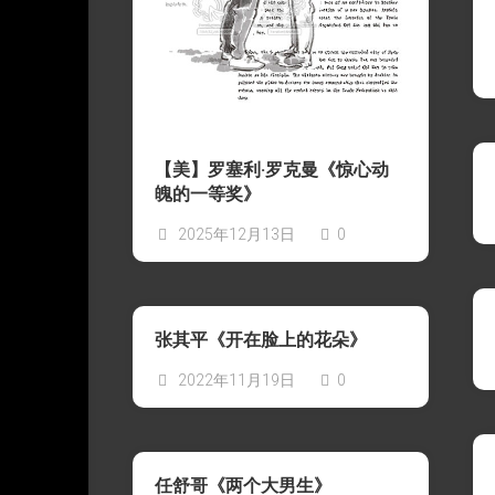
系
设
琪
About
列
LIAR‘s
计
作
LIAR
Work
品
Present
|
|
｜
关
LIAR
礼
于
作
物
LIAR
品
Cooperation
【美】罗塞利·罗克曼《惊心动
|
魄的一等奖》
合
作
2025年12月13日
0
作
品
商
业
张其平《开在脸上的花朵》
或
出
2022年11月19日
0
版
使
用-
可
任舒哥《两个大男生》
授