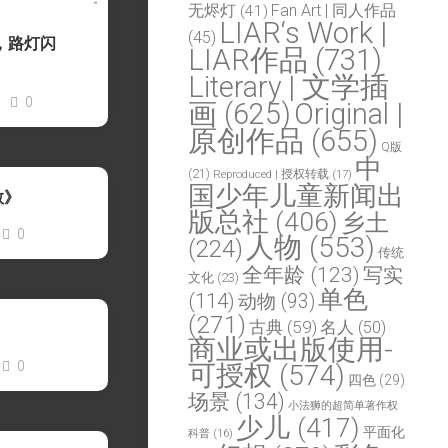
Fan Art | 同人作品
无烬灯
(41)
LIAR‘s Work |
(45)
，路灯闪
LIAR作品
(731)
Literary | 文学插
0
画
(625)
Original |
原创作品
(655)
Q版
中
(21)
Reproduced | 授权转载
(17)
国少年儿童新闻出
敢》
版总社
(406)
乡土
0
人物
(553)
(224)
传统
全年龄
(123)
写实
文化
(23)
单色
(114)
动物
(93)
(271)
古典
(59)
名人
(50)
商业或出版使用-
0
可授权
(574)
四色
(29)
场景
(134)
小法狮的超简单著作权
少儿
(417)
平面化
科普
(16)