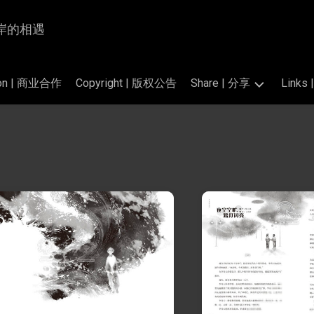
为岸与岸的相遇
tion | 商业合作
Copyright | 版权公告
Share | 分享
Link
Photography
交
|
换
掠
链
影
接
的
Translation
标
|
准
翻
和
译
公
开
Perfume
素
Salon
材
|
香