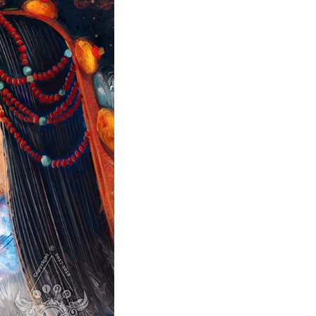
水
沙
龙
Reproduced
小
|
法
授
狮
权
的
转
超
载
简
单
著
作
权
科
普
她
讲
的
故
事
都