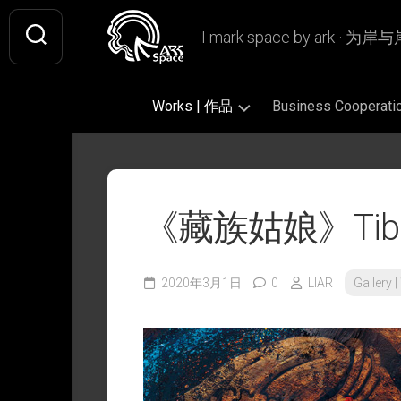
Skip
to
I mark space by ark · 
content
Works | 作品
Business Coopera
Gallery
Original
Literary
|
|
|
画
原
文
《藏族姑娘》Tibeta
廊
创
学
作
插
Design
Book
品
画
|
Design
设
2020年3月1日
0
LIAR
Gallery
Fan
|
Picture
Ashless
计
Art
书
Book
Lamp
|
籍
|
|
Writing
CiQi’s
同
设
绘
无
|
Works
人
计
本
烬
文
|
作
灯
字
VIS
慈
品