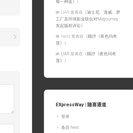
每一种蓝》
》
LIAR
发表在《
迪士尼、漫威、梦
工厂及环球影业联合对Midjourney
发起版权诉讼
》
hertz
发表在《
顾抒《夜色玛奇
莲》
》
LIAR
发表在《
顾抒《夜色玛奇
莲》
》
EXpressWay | 随喜通道
登录
条目 feed