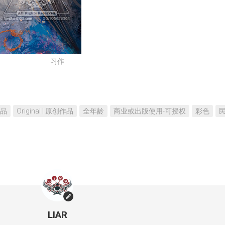
不
是
真
的
习作
作品
Original | 原创作品
全年龄
商业或出版使用-可授权
彩色
LIAR