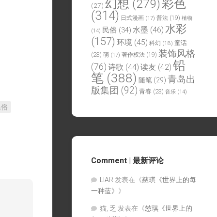
幻想
(279)
彩色
(27)
(314)
日式漫画
(17)
普法
(19)
植物
水彩
水墨
(46)
民俗
(34)
(14)
(157)
环境
(45)
童话
科幻
(18)
装饰风格
(23)
萌
(17)
著作权法
(19)
铅
(76)
诗歌
(44)
读友
(42)
笔
(388)
青岛出
随笔
(29)
版集团
(92)
青春
(23)
音乐
(14)
民俗
Comment | 最新评论
LIAR
发表在《
慈琪《世界上的每
一种蓝》
》
猫, 乏
发表在《
慈琪《世界上的