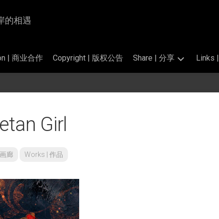
为岸与岸的相遇
tion | 商业合作
Copyright | 版权公告
Share | 分享
Link
Photography
交
|
换
掠
链
n Girl
影
接
的
Translation
标
|
准
翻
 | 画廊
Works | 作品
和
译
公
开
Perfume
素
Salon
材
|
香