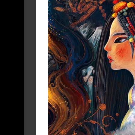
系
设
琪
About
列
LIAR‘s
计
作
LIAR
Work
品
Present
|
|
｜
关
LIAR
礼
于
作
物
LIAR
品
Cooperation
|
合
作
作
品
商
业
或
出
版
使
用-
可
授