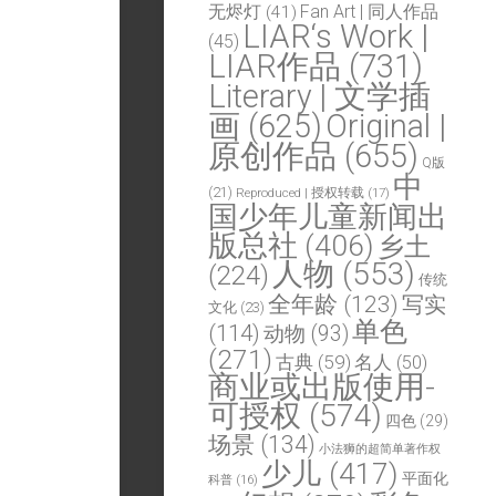
Fan Art | 同人作品
无烬灯
(41)
LIAR‘s Work |
(45)
LIAR作品
(731)
Literary | 文学插
画
(625)
Original |
原创作品
(655)
Q版
中
(21)
Reproduced | 授权转载
(17)
国少年儿童新闻出
版总社
(406)
乡土
人物
(553)
(224)
传统
全年龄
(123)
写实
文化
(23)
单色
(114)
动物
(93)
(271)
古典
(59)
名人
(50)
商业或出版使用-
可授权
(574)
四色
(29)
场景
(134)
小法狮的超简单著作权
少儿
(417)
平面化
科普
(16)