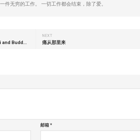
一件无穷的工作。 一切工作都会结束，除了爱。
NEXT
张祖文《雪堆白和菩萨墙》Xueduibai and Buddha Wall
痛从那里来
邮箱
*