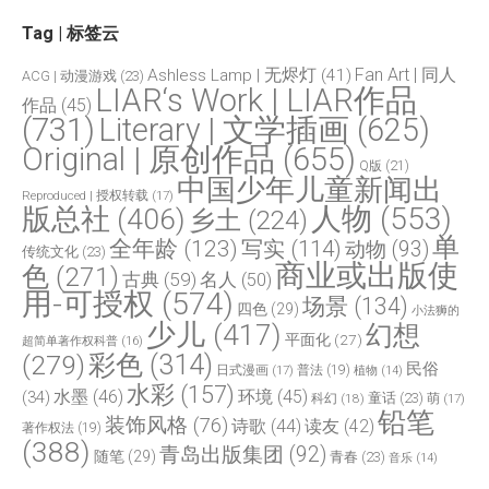
Tag | 标签云
Fan Art | 同人
Ashless Lamp | 无烬灯
(41)
ACG | 动漫游戏
(23)
LIAR‘s Work | LIAR作品
作品
(45)
(731)
Literary | 文学插画
(625)
Original | 原创作品
(655)
Q版
(21)
中国少年儿童新闻出
Reproduced | 授权转载
(17)
人物
(553)
版总社
(406)
乡土
(224)
单
全年龄
(123)
写实
(114)
动物
(93)
传统文化
(23)
商业或出版使
色
(271)
古典
(59)
名人
(50)
用-可授权
(574)
场景
(134)
四色
(29)
小法狮的
少儿
(417)
幻想
平面化
(27)
超简单著作权科普
(16)
(279)
彩色
(314)
民俗
日式漫画
(17)
普法
(19)
植物
(14)
水彩
(157)
水墨
(46)
环境
(45)
(34)
童话
(23)
科幻
(18)
萌
(17)
铅笔
装饰风格
(76)
诗歌
(44)
读友
(42)
著作权法
(19)
(388)
青岛出版集团
(92)
随笔
(29)
青春
(23)
音乐
(14)