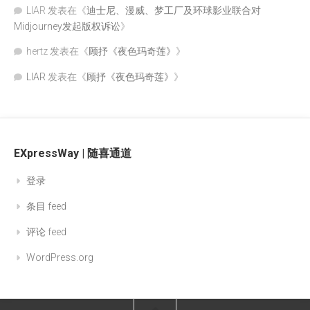
LIAR
发表在《
迪士尼、漫威、梦工厂及环球影业联合对
Midjourney发起版权诉讼
》
hertz
发表在《
顾抒《夜色玛奇莲》
》
LIAR
发表在《
顾抒《夜色玛奇莲》
》
EXpressWay | 随喜通道
登录
条目 feed
评论 feed
WordPress.org