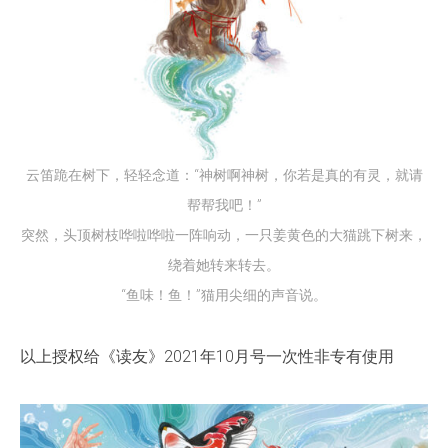
云笛跪在树下，轻轻念道：“神树啊神树，你若是真的有灵，就请
帮帮我吧！”
突然，头顶树枝哗啦哗啦一阵响动，一只姜黄色的大猫跳下树来，
绕着她转来转去。
“鱼味！鱼！”猫用尖细的声音说。
以上授权给《读友》2021年10月号一次性非专有使用