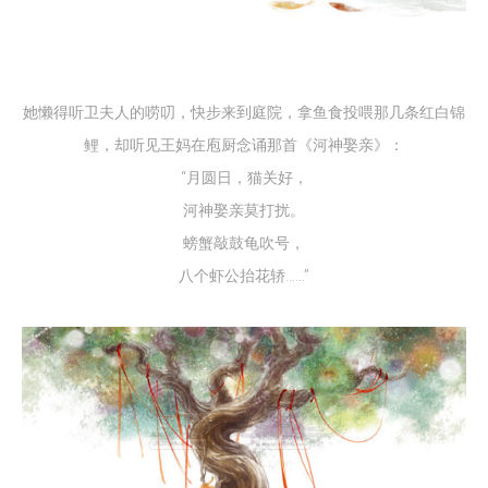
她懒得听卫夫人的唠叨，快步来到庭院，拿鱼食投喂那几条红白锦
鲤，却听见王妈在庖厨念诵那首《河神娶亲》：
“月圆日，猫关好，
河神娶亲莫打扰。
螃蟹敲鼓龟吹号，
八个虾公抬花轿……”