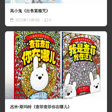
高小鬼《出售紧箍咒》
2022年12月9日
0
杰米•斯玛特《查菲查菲你在哪儿》