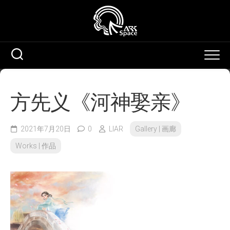
Skip
to
content
方先义《河神娶亲》
2021年7月20日
0
LIAR
Gallery | 画廊
Works | 作品