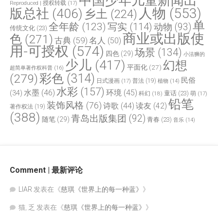
中国少年儿童新闻出
Reproduced | 授权转载
(17)
人物
(553)
版总社
(406)
乡土
(224)
单
全年龄
(123)
写实
(114)
动物
(93)
传统文化
(23)
商业或出版使
色
(271)
古典
(59)
名人
(50)
用-可授权
(574)
场景
(134)
四色
(29)
小法狮的
少儿
(417)
幻想
平面化
(27)
超简单著作权科普
(16)
(279)
彩色
(314)
民俗
日式漫画
(17)
普法
(19)
植物
(14)
水彩
(157)
水墨
(46)
环境
(45)
(34)
童话
(23)
科幻
(18)
萌
(17)
铅笔
装饰风格
(76)
诗歌
(44)
读友
(42)
著作权法
(19)
(388)
青岛出版集团
(92)
随笔
(29)
青春
(23)
音乐
(14)
Comment | 最新评论
LIAR
发表在《
慈琪《世界上的每一种蓝》
》
猫, 乏
发表在《
慈琪《世界上的每一种蓝》
》