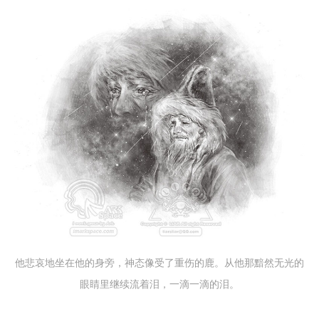
他悲哀地坐在他的身旁，神态像受了重伤的鹿。从他那黯然无光的
眼睛里继续流着泪，一滴一滴的泪。