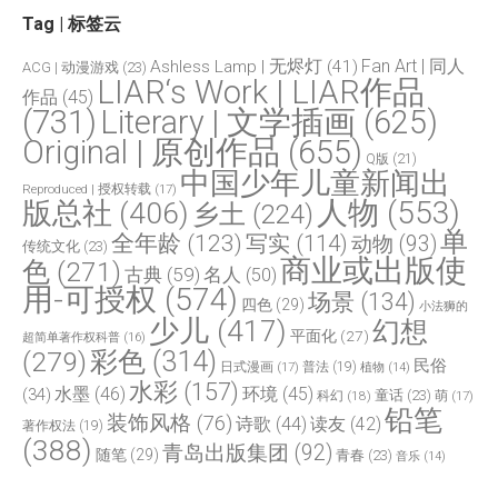
Tag | 标签云
Fan Art | 同人
Ashless Lamp | 无烬灯
(41)
ACG | 动漫游戏
(23)
LIAR‘s Work | LIAR作品
作品
(45)
(731)
Literary | 文学插画
(625)
Original | 原创作品
(655)
Q版
(21)
中国少年儿童新闻出
Reproduced | 授权转载
(17)
人物
(553)
版总社
(406)
乡土
(224)
单
全年龄
(123)
写实
(114)
动物
(93)
传统文化
(23)
商业或出版使
色
(271)
古典
(59)
名人
(50)
用-可授权
(574)
场景
(134)
四色
(29)
小法狮的
少儿
(417)
幻想
平面化
(27)
超简单著作权科普
(16)
(279)
彩色
(314)
民俗
日式漫画
(17)
普法
(19)
植物
(14)
水彩
(157)
水墨
(46)
环境
(45)
(34)
童话
(23)
科幻
(18)
萌
(17)
铅笔
装饰风格
(76)
诗歌
(44)
读友
(42)
著作权法
(19)
(388)
青岛出版集团
(92)
随笔
(29)
青春
(23)
音乐
(14)