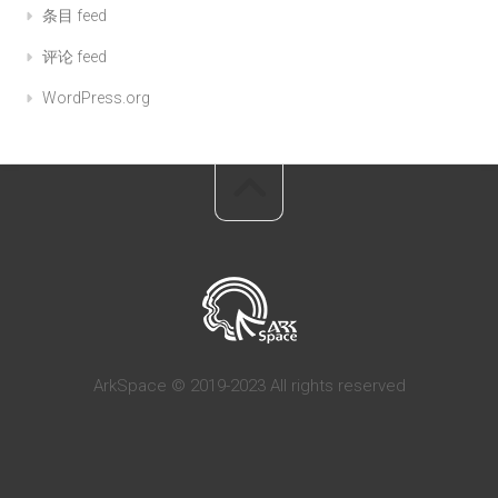
条目 feed
评论 feed
WordPress.org
ArkSpace © 2019-2023 All rights reserved