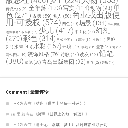
人物
(553)
版总社
(406)
乡土
(224)
单
全年龄
(123)
写实
(114)
动物
(93)
传统文化
(23)
商业或出版使
色
(271)
古典
(59)
名人
(50)
用-可授权
(574)
场景
(134)
四色
(29)
小法狮的
少儿
(417)
幻想
平面化
(27)
超简单著作权科普
(16)
(279)
彩色
(314)
民俗
日式漫画
(17)
普法
(19)
植物
(14)
水彩
(157)
水墨
(46)
环境
(45)
(34)
童话
(23)
科幻
(18)
萌
(17)
铅笔
装饰风格
(76)
诗歌
(44)
读友
(42)
著作权法
(19)
(388)
青岛出版集团
(92)
随笔
(29)
青春
(23)
音乐
(14)
Comment | 最新评论
LIAR
发表在《
慈琪《世界上的每一种蓝》
》
猫, 乏
发表在《
慈琪《世界上的每一种蓝》
》
LIAR
发表在《
迪士尼、漫威、梦工厂及环球影业联合对