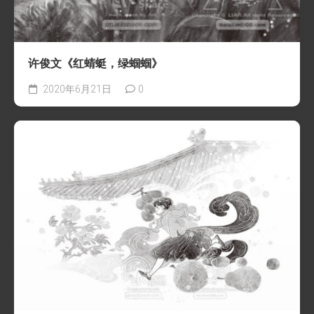
许俊文《红蜻蜓，绿蝈蝈》
2020年6月21日
0