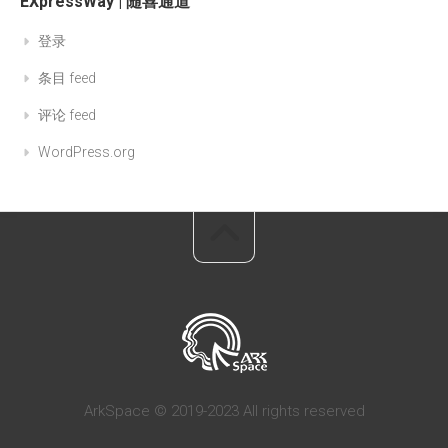
EXpressWay | 随喜通道
登录
条目 feed
评论 feed
WordPress.org
ArkSpace © 2019-2023 All rights reserved