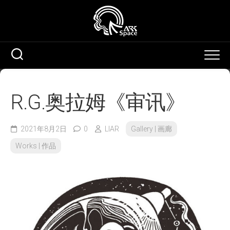
Skip
to
content
R.G.奥拉姆《审讯》
2021年8月2日
0
LIAR
Gallery | 画廊
Works | 作品