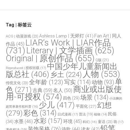
Tag | 标签云
Fan Art | 同人
Ashless Lamp | 无烬灯
(41)
ACG | 动漫游戏
(23)
LIAR‘s Work | LIAR作品
作品
(45)
(731)
Literary | 文学插画
(625)
Original | 原创作品
(655)
Q版
(21)
中国少年儿童新闻出
Reproduced | 授权转载
(17)
人物
(553)
版总社
(406)
乡土
(224)
单
全年龄
(123)
写实
(114)
动物
(93)
传统文化
(23)
商业或出版使
色
(271)
古典
(59)
名人
(50)
用-可授权
(574)
场景
(134)
四色
(29)
小法狮的
少儿
(417)
幻想
平面化
(27)
超简单著作权科普
(16)
(279)
彩色
(314)
民俗
日式漫画
(17)
普法
(19)
植物
(14)
水彩
(157)
水墨
(46)
环境
(45)
(34)
童话
(23)
科幻
(18)
萌
(17)
铅笔
装饰风格
(76)
诗歌
(44)
读友
(42)
著作权法
(19)