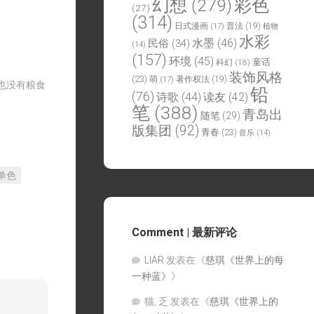
幻想
(279)
彩色
(27)
(314)
日式漫画
(17)
普法
(19)
植物
水彩
水墨
(46)
民俗
(34)
(14)
(157)
环境
(45)
童话
科幻
(18)
装饰风格
(23)
萌
(17)
著作权法
(19)
也没有粮食
铅
(76)
诗歌
(44)
读友
(42)
笔
(388)
青岛出
随笔
(29)
版集团
(92)
青春
(23)
音乐
(14)
单色
Comment | 最新评论
LIAR
发表在《
慈琪《世界上的每
一种蓝》
》
猫, 乏
发表在《
慈琪《世界上的