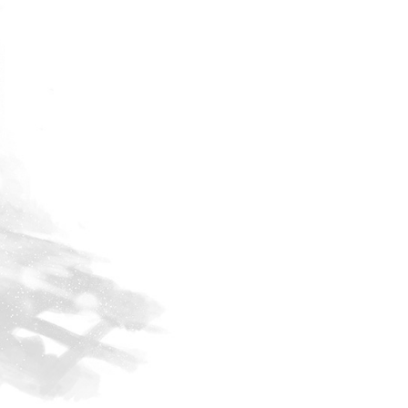
水
沙
龙
Reproduced
小
|
法
授
狮
权
的
转
超
载
简
单
著
作
权
科
普
她
讲
的
故
事
都