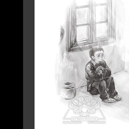
系
设
琪
About
列
LIAR‘s
计
作
LIAR
Work
品
Present
|
|
｜
关
LIAR
礼
于
作
物
LIAR
品
Cooperation
|
合
作
作
品
商
业
或
出
版
使
用-
可
授