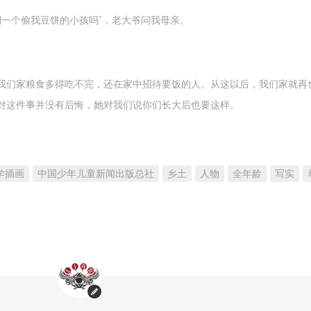
不
是
到一个偷我豆饼的小孩吗”，老大爷问我母亲。
真
的
我们家粮食多得吃不完，还在家中招待要饭的人。从这以后，我们家就再
对这件事并没有后悔，她对我们说你们长大后也要这样。
 文学插画
中国少年儿童新闻出版总社
乡土
人物
全年龄
写实