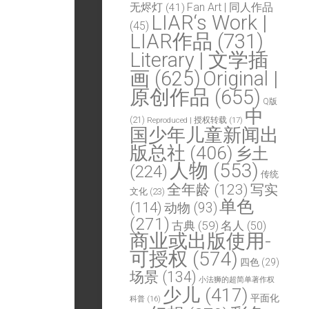
Fan Art | 同人作品
无烬灯
(41)
LIAR‘s Work |
(45)
LIAR作品
(731)
Literary | 文学插
画
(625)
Original |
原创作品
(655)
Q版
中
(21)
Reproduced | 授权转载
(17)
国少年儿童新闻出
版总社
(406)
乡土
人物
(553)
(224)
传统
全年龄
(123)
写实
文化
(23)
单色
(114)
动物
(93)
(271)
古典
(59)
名人
(50)
商业或出版使用-
可授权
(574)
四色
(29)
场景
(134)
小法狮的超简单著作权
少儿
(417)
平面化
科普
(16)