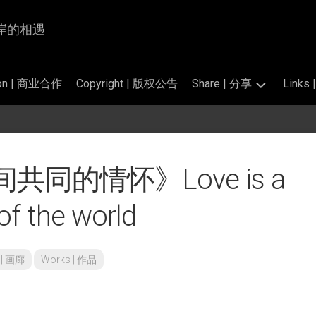
为岸与岸的相遇
tion | 商业合作
Copyright | 版权公告
Share | 分享
Link
Photography
交
|
换
掠
链
同的情怀》Love is a
影
接
的
Translation
标
f the world
|
准
翻
和
译
公
开
y | 画廊
Works | 作品
Perfume
素
Salon
材
|
香