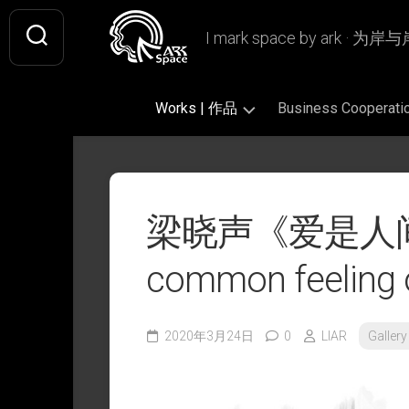
Skip
to
I mark space by ark · 
content
Works | 作品
Business Coopera
Gallery
Original
Literary
|
|
|
画
原
文
梁晓声《爱是人间共
廊
创
学
作
插
Design
Book
品
common feeling o
画
|
Design
设
Fan
|
Picture
Ashless
计
Art
书
Book
Lamp
|
籍
|
|
2020年3月24日
0
LIAR
Galler
Writing
CiQi’s
同
设
绘
无
|
Works
人
计
本
烬
文
|
作
灯
字
VIS
慈
品