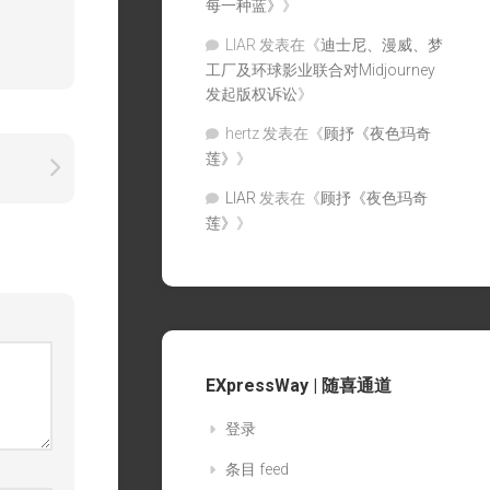
每一种蓝》
》
LIAR
发表在《
迪士尼、漫威、梦
工厂及环球影业联合对Midjourney
发起版权诉讼
》
hertz
发表在《
顾抒《夜色玛奇
莲》
》
LIAR
发表在《
顾抒《夜色玛奇
莲》
》
EXpressWay | 随喜通道
登录
条目 feed