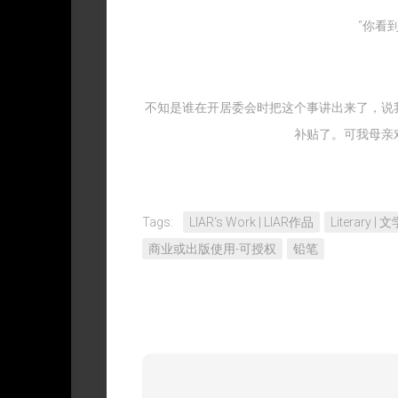
权
“你看
不知是谁在开居委会时把这个事讲出来了，说
补贴了。可我母亲
Tags:
LIAR‘s Work | LIAR作品
Literary |
商业或出版使用-可授权
铅笔