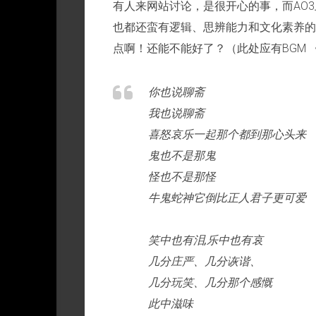
有人来网站讨论，是很开心的事，而AO3
也都还蛮有逻辑、思辨能力和文化素养的
点啊！还能不能好了？（此处应有BGM
你也说聊斋
我也说聊斋
喜怒哀乐一起那个都到那心头来
鬼也不是那鬼
怪也不是那怪
牛鬼蛇神它倒比正人君子更可爱
笑中也有泪,乐中也有哀
几分庄严、几分诙谐、
几分玩笑、几分那个感慨
此中滋味