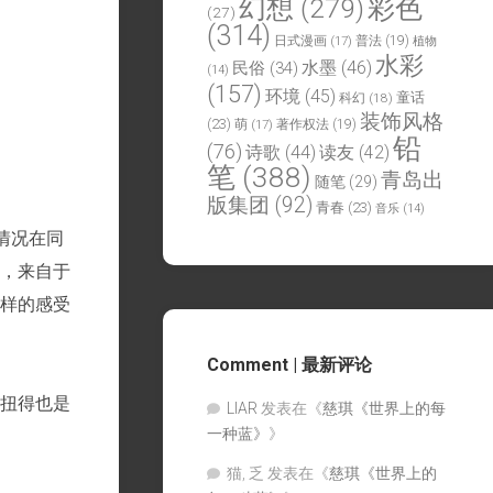
幻想
(279)
彩色
(27)
(314)
日式漫画
(17)
普法
(19)
植物
水彩
水墨
(46)
民俗
(34)
(14)
(157)
环境
(45)
童话
科幻
(18)
装饰风格
(23)
萌
(17)
著作权法
(19)
铅
(76)
诗歌
(44)
读友
(42)
笔
(388)
青岛出
随笔
(29)
版集团
(92)
青春
(23)
音乐
(14)
情况在同
，来自于
样的感受
Comment | 最新评论
扭得也是
LIAR
发表在《
慈琪《世界上的每
一种蓝》
》
猫, 乏
发表在《
慈琪《世界上的