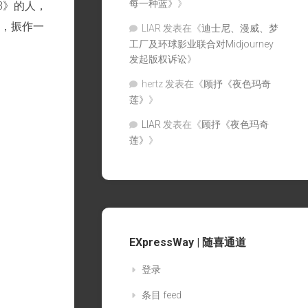
每一种蓝》
》
3》的人，
类，振作一
LIAR
发表在《
迪士尼、漫威、梦
工厂及环球影业联合对Midjourney
发起版权诉讼
》
hertz
发表在《
顾抒《夜色玛奇
莲》
》
LIAR
发表在《
顾抒《夜色玛奇
莲》
》
EXpressWay | 随喜通道
登录
条目 feed