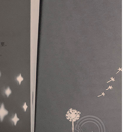
水
沙
龙
Reproduced
小
|
法
授
狮
权
的
转
超
载
简
单
著
作
权
科
普
她
讲
的
故
事
都