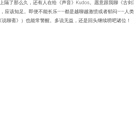
上隔了那么久，还有人在给《声音》Kudos。愿意跟我聊《古剑
，应该知足。即便不能长乐——都是越聊越激愤或者郁闷——人
 《说聊斋》）也能常警醒。多说无益，还是回头继续唠吧诸位！