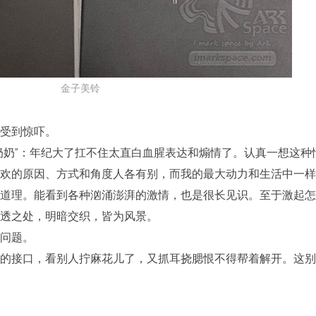
不
是
真
的
金子美铃
受到惊吓。
奶奶”：年纪大了扛不住太直白血腥表达和煽情了。认真一想这种
欢的原因、方式和角度人各有别，而我的最大动力和生活中一样
道理。能看到各种汹涌澎湃的激情，也是很长见识。至于激起怎
透之处，明暗交织，皆为风景。
问题。
的接口，看别人拧麻花儿了，又抓耳挠腮恨不得帮着解开。这别