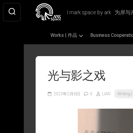
Skip
to
I mark space by ark · 
content
Works | 作品
Business Coopera
Gallery
Original
Literary
|
|
|
画
原
文
光与影之戏
廊
创
学
作
插
Design
Book
品
画
|
Design
设
2023年2月8日
0
LIAR
Writing
Fan
|
Picture
Ashless
计
Art
书
Book
Lamp
|
籍
|
|
Writing
CiQi’s
同
设
绘
无
|
Works
人
计
本
烬
文
|
作
灯
字
VIS
慈
品