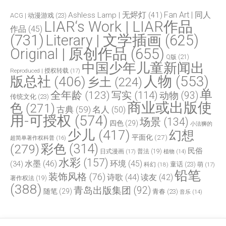
Fan Art | 同人
Ashless Lamp | 无烬灯
(41)
ACG | 动漫游戏
(23)
LIAR‘s Work | LIAR作品
作品
(45)
(731)
Literary | 文学插画
(625)
Original | 原创作品
(655)
Q版
(21)
中国少年儿童新闻出
Reproduced | 授权转载
(17)
人物
(553)
版总社
(406)
乡土
(224)
单
全年龄
(123)
写实
(114)
动物
(93)
传统文化
(23)
商业或出版使
色
(271)
古典
(59)
名人
(50)
用-可授权
(574)
场景
(134)
四色
(29)
小法狮的
少儿
(417)
幻想
平面化
(27)
超简单著作权科普
(16)
(279)
彩色
(314)
民俗
日式漫画
(17)
普法
(19)
植物
(14)
水彩
(157)
水墨
(46)
环境
(45)
(34)
童话
(23)
科幻
(18)
萌
(17)
铅笔
装饰风格
(76)
诗歌
(44)
读友
(42)
著作权法
(19)
(388)
青岛出版集团
(92)
随笔
(29)
青春
(23)
音乐
(14)