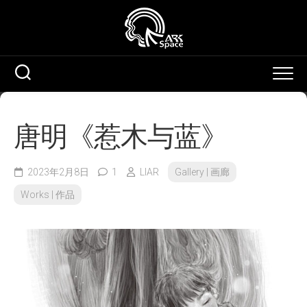
Skip
to
content
唐明《惹木与蓝》
2023年2月8日
1
LIAR
Gallery | 画廊
Works | 作品