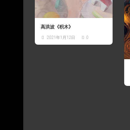
系
设
琪
About
列
LIAR‘s
计
作
LIAR
Work
品
Present
|
|
｜
关
LIAR
高洪波《积木》
礼
于
作
物
LIAR
品
2021年1月12日
0
Cooperation
|
合
作
作
品
商
业
或
出
版
使
用-
可
授