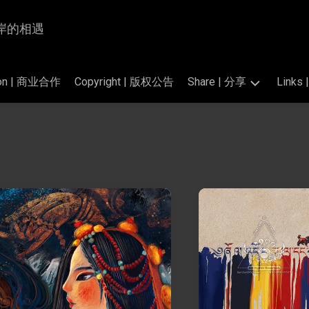
为岸与岸的相遇
tion | 商业合作
Copyright | 版权公告
Share | 分享
Link
Photography
交
|
换
掠
链
影
接
的
Translation
标
|
准
翻
和
译
公
开
Perfume
素
Salon
材
|
香