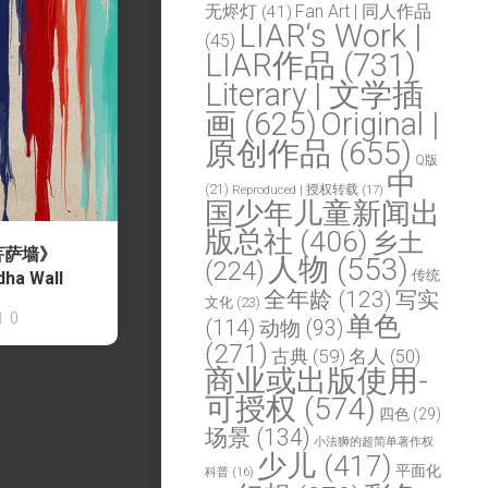
Fan Art | 同人作品
无烬灯
(41)
LIAR‘s Work |
(45)
LIAR作品
(731)
Literary | 文学插
画
(625)
Original |
原创作品
(655)
Q版
中
(21)
Reproduced | 授权转载
(17)
国少年儿童新闻出
版总社
(406)
乡土
菩萨墙》
人物
(553)
(224)
传统
dha Wall
全年龄
(123)
写实
文化
(23)
0
单色
(114)
动物
(93)
(271)
古典
(59)
名人
(50)
商业或出版使用-
可授权
(574)
四色
(29)
场景
(134)
小法狮的超简单著作权
少儿
(417)
平面化
科普
(16)