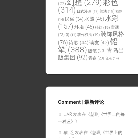
幻想
(279)
彩色
(27)
(314)
日式漫画
(17)
普法
(19)
植物
水彩
水墨
(46)
民俗
(34)
(14)
(157)
环境
(45)
童话
科幻
(18)
装饰风格
(23)
萌
(17)
著作权法
(19)
铅
(76)
诗歌
(44)
读友
(42)
笔
(388)
青岛出
随笔
(29)
版集团
(92)
青春
(23)
音乐
(14)
Comment | 最新评论
LIAR
发表在《
慈琪《世界上的每
一种蓝》
》
猫, 乏
发表在《
慈琪《世界上的