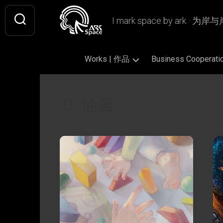
Skip
to
I mark space by ark · 
content
Works | 作品
Business Coopera
Gallery
Original
Literary
油画
|
|
|
画
原
文
廊
创
学
作
插
Design
Book
品
画
|
Design
设
Fan
|
Picture
Ashless
计
Art
书
Book
Lamp
|
籍
|
|
Writing
CiQi’s
同
设
绘
无
|
Works
人
计
本
烬
文
|
作
灯
字
VIS
慈
品