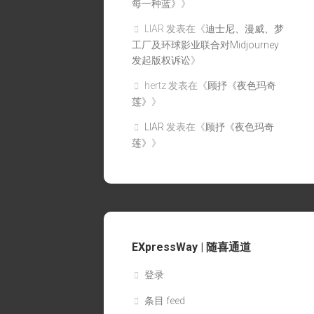
每一种蓝》
》
LIAR
发表在《
迪士尼、漫威、梦
工厂及环球影业联合对Midjourney
发起版权诉讼
》
hertz
发表在《
顾抒《夜色玛奇
莲》
》
LIAR
发表在《
顾抒《夜色玛奇
莲》
》
EXpressWay | 随喜通道
登录
条目 feed