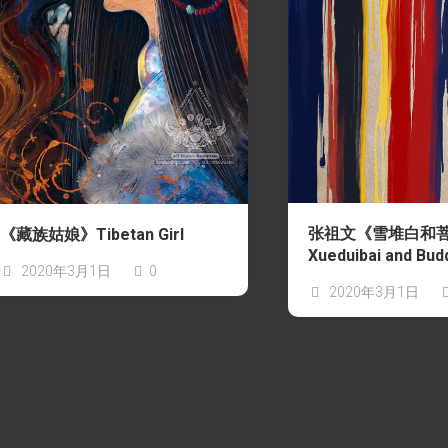
水
沙
龙
Reproduced
小
|
法
授
狮
权
的
转
超
载
简
单
著
张祖文《雪堆白和
《藏族姑娘》Tibetan Girl
作
Xueduibai and Bud
权
2020年3月1日
0
科
2020年3月1日
普
她
讲
的
故
事
都