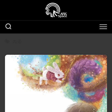
Skip
to
content
丙烯