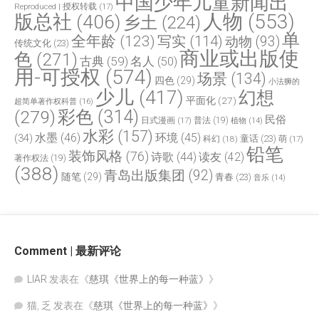
中国少年儿童新闻出
Reproduced | 授权转载
(17)
人物
(553)
版总社
(406)
乡土
(224)
单
全年龄
(123)
写实
(114)
动物
(93)
传统文化
(23)
商业或出版使
色
(271)
古典
(59)
名人
(50)
用-可授权
(574)
场景
(134)
四色
(29)
小法狮的
少儿
(417)
幻想
平面化
(27)
超简单著作权科普
(16)
(279)
彩色
(314)
民俗
日式漫画
(17)
普法
(19)
植物
(14)
水彩
(157)
水墨
(46)
环境
(45)
(34)
童话
(23)
科幻
(18)
萌
(17)
铅笔
装饰风格
(76)
诗歌
(44)
读友
(42)
著作权法
(19)
(388)
青岛出版集团
(92)
随笔
(29)
青春
(23)
音乐
(14)
Comment | 最新评论
LIAR
发表在《
慈琪《世界上的每一种蓝》
》
猫, 乏
发表在《
慈琪《世界上的每一种蓝》
》