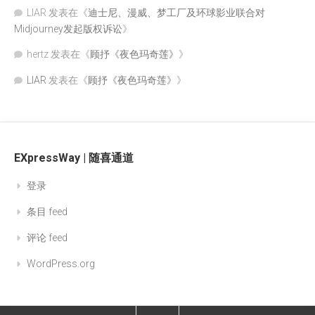
LIAR
发表在《
迪士尼、漫威、梦工厂及环球影业联合对
Midjourney发起版权诉讼
》
hertz
发表在《
顾抒《夜色玛奇莲》
》
LIAR
发表在《
顾抒《夜色玛奇莲》
》
EXpressWay | 随喜通道
登录
条目 feed
评论 feed
WordPress.org