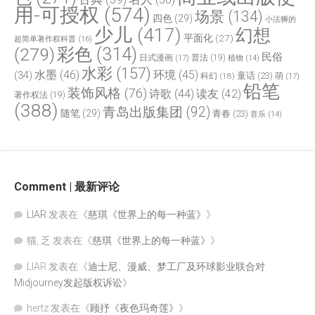
用-可授权
(574)
场景
(134)
四色
(29)
小法狮的
少儿
(417)
幻想
平面化
(27)
超简单著作权科普
(16)
(279)
彩色
(314)
民俗
日式漫画
(17)
普法
(19)
植物
(14)
水彩
(157)
水墨
(46)
环境
(45)
(34)
童话
(23)
科幻
(18)
萌
(17)
铅笔
装饰风格
(76)
诗歌
(44)
读友
(42)
著作权法
(19)
(388)
青岛出版集团
(92)
随笔
(29)
青春
(23)
音乐
(14)
Comment | 最新评论
LIAR
发表在《
慈琪《世界上的每一种蓝》
》
猫, 乏
发表在《
慈琪《世界上的每一种蓝》
》
LIAR
发表在《
迪士尼、漫威、梦工厂及环球影业联合对
Midjourney发起版权诉讼
》
hertz
发表在《
顾抒《夜色玛奇莲》
》