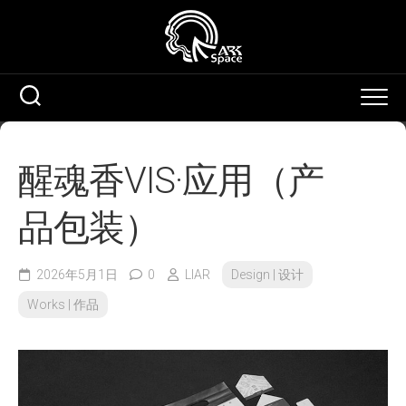
Skip
to
content
醒魂香VIS·应用（产
品包装）
2026年5月1日
0
LIAR
Design | 设计
Works | 作品