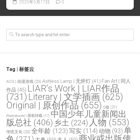
2025年5月17日
0
Tag | 标签云
Fan Art | 同人
Ashless Lamp | 无烬灯
(41)
ACG | 动漫游戏
(23)
LIAR‘s Work | LIAR作品
作品
(45)
(731)
Literary | 文学插画
(625)
Original | 原创作品
(655)
Q版
(21)
中国少年儿童新闻出
Reproduced | 授权转载
(17)
人物
(553)
版总社
(406)
乡土
(224)
单
全年龄
(123)
写实
(114)
动物
(93)
传统文化
(23)
商业或出版使
色
(271)
古典
(59)
名人
(50)