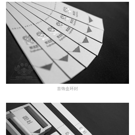
首饰盒环封