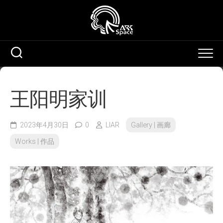
Skip
to
content
王阳明家训
2023年4月30日
0
LIAR
Gallery | 画廊
Works | 作品