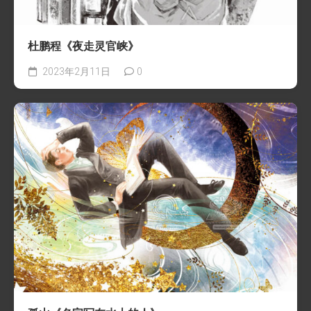
杜鹏程《夜走灵官峡》
2023年2月11日
0