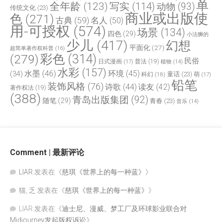
单
全年龄
(123)
写实
(114)
动物
(93)
传统文化
(23)
商业或出版使
色
(271)
古典
(59)
名人
(50)
用-可授权
(574)
场景
(134)
四色
(29)
小法狮的
少儿
(417)
幻想
平面化
(27)
超简单著作权科普
(16)
(279)
彩色
(314)
民俗
日式漫画
(17)
普法
(19)
植物
(14)
水彩
(157)
水墨
(46)
环境
(45)
(34)
童话
(23)
科幻
(18)
萌
(17)
铅笔
装饰风格
(76)
诗歌
(44)
读友
(42)
著作权法
(19)
(388)
青岛出版集团
(92)
随笔
(29)
青春
(23)
音乐
(14)
Comment | 最新评论
LIAR
发表在《
慈琪《世界上的每一种蓝》
》
猫, 乏
发表在《
慈琪《世界上的每一种蓝》
》
LIAR
发表在《
迪士尼、漫威、梦工厂及环球影业联合对
Midjourney发起版权诉讼
》