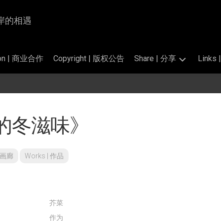
为岸与岸的相遇
tion | 商业合作
Copyright | 版权公告
Share | 分享
Link
Photography
交
|
换
掠
链
的冬滋味》
影
接
的
Translation
标
|
准
翻
 | 画廊
Works | 作品
和
译
公
开
Perfume
素
Salon
材
|
芥菜
香
作为