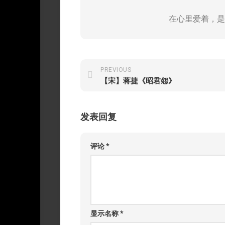
在心里爱着，是
PREVIOUS
【宋】蒋捷《昭君怨》
发表回复
评论
*
显示名称
*