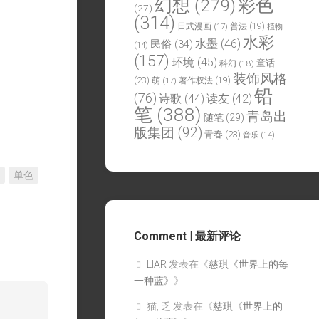
幻想
(279)
彩色
(27)
(314)
日式漫画
(17)
普法
(19)
植物
水彩
水墨
(46)
民俗
(34)
(14)
(157)
环境
(45)
童话
科幻
(18)
装饰风格
(23)
萌
(17)
著作权法
(19)
铅
(76)
诗歌
(44)
读友
(42)
笔
(388)
青岛出
随笔
(29)
版集团
(92)
青春
(23)
音乐
(14)
单色
Comment | 最新评论
LIAR
发表在《
慈琪《世界上的每
一种蓝》
》
猫, 乏
发表在《
慈琪《世界上的