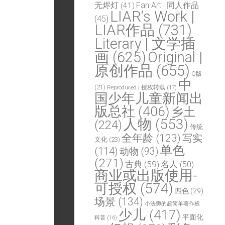
Fan Art | 同人作品
无烬灯
(41)
LIAR‘s Work |
(45)
LIAR作品
(731)
Literary | 文学插
画
(625)
Original |
原创作品
(655)
Q版
中
(21)
Reproduced | 授权转载
(17)
国少年儿童新闻出
版总社
(406)
乡土
人物
(553)
(224)
传统
全年龄
(123)
写实
文化
(23)
单色
(114)
动物
(93)
(271)
古典
(59)
名人
(50)
商业或出版使用-
可授权
(574)
四色
(29)
场景
(134)
小法狮的超简单著作权
少儿
(417)
平面化
科普
(16)