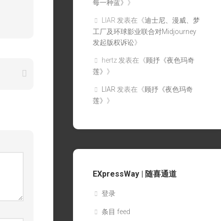
每一种蓝》
》
LIAR
发表在《
迪士尼、漫威、梦
工厂及环球影业联合对Midjourney
发起版权诉讼
》
hertz
发表在《
顾抒《夜色玛奇
莲》
》
LIAR
发表在《
顾抒《夜色玛奇
莲》
》
EXpressWay | 随喜通道
登录
条目 feed