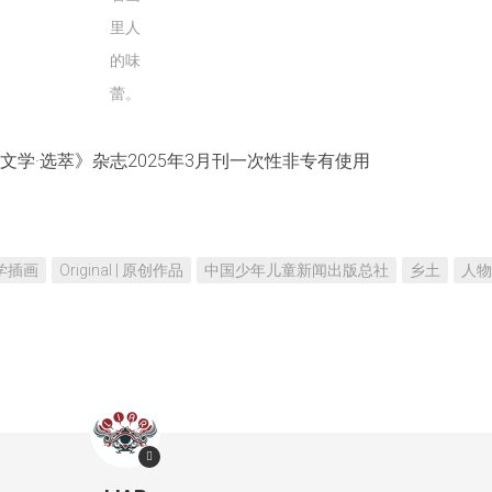
不
里人
是
真
的味
的
蕾。
学·选萃》杂志2025年3月刊一次性非专有使用
 文学插画
Original | 原创作品
中国少年儿童新闻出版总社
乡土
人物