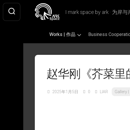
Skip
to
I mark space by ark · 
content
Works | 作品
Business Coopera
Gallery
Original
Literary
|
|
|
画
原
文
赵华刚《芥菜里
廊
创
学
作
插
Design
Book
品
画
|
Design
设
2025年1月5日
0
LIAR
Gallery
Fan
|
Picture
Ashless
计
Art
书
Book
Lamp
|
籍
|
|
Writing
CiQi’s
同
设
绘
无
|
Works
人
计
本
烬
文
|
作
灯
字
VIS
慈
品