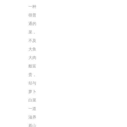
水
沙
一种
龙
很普
Reproduced
小
通的
|
法
菜，
授
狮
权
的
不及
转
超
大鱼
载
简
单
大肉
著
般富
作
权
贵，
科
却与
普
萝卜
她
白菜
讲
的
一道
故
滋养
事
都
着山