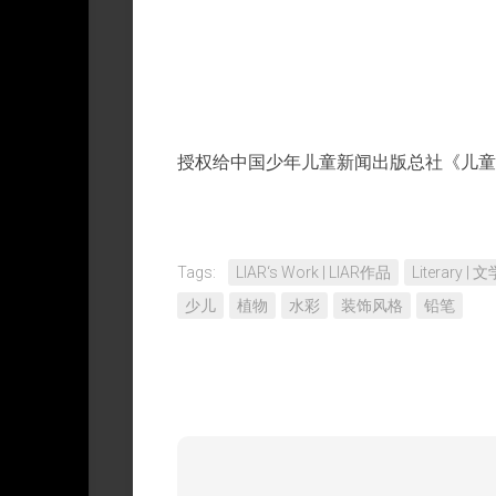
权
授权给中国少年儿童新闻出版总社《儿童文
Tags:
LIAR‘s Work | LIAR作品
Literary |
少儿
植物
水彩
装饰风格
铅笔