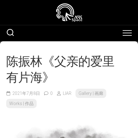
Skip
to
content
陈振林《父亲的爱里
有片海》
2021年7月8日
0
LIAR
Gallery | 画廊
Works | 作品