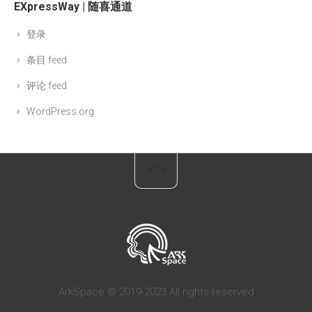
EXpressWay | 随喜通道
登录
条目 feed
评论 feed
WordPress.org
ArkSpace © 2019-2023 All rights reserved