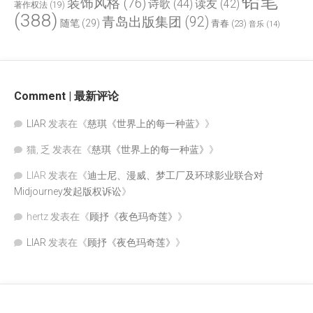
铅笔
装饰风格
(76)
诗歌
(44)
读友
(42)
著作权法
(19)
(388)
青岛出版集团
(92)
随笔
(29)
青春
(23)
音乐
(14)
Comment | 最新评论
LIAR
发表在《
慈琪《世界上的每一种蓝》
》
猫, 乏
发表在《
慈琪《世界上的每一种蓝》
》
LIAR
发表在《
迪士尼、漫威、梦工厂及环球影业联合对
Midjourney发起版权诉讼
》
hertz
发表在《
顾抒《夜色玛奇莲》
》
LIAR
发表在《
顾抒《夜色玛奇莲》
》