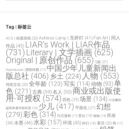
Tag | 标签云
Fan Art | 同人
Ashless Lamp | 无烬灯
(41)
ACG | 动漫游戏
(23)
LIAR‘s Work | LIAR作品
作品
(45)
(731)
Literary | 文学插画
(625)
Original | 原创作品
(655)
Q版
(21)
中国少年儿童新闻出
Reproduced | 授权转载
(17)
人物
(553)
版总社
(406)
乡土
(224)
单
全年龄
(123)
写实
(114)
动物
(93)
传统文化
(23)
商业或出版使
色
(271)
古典
(59)
名人
(50)
用-可授权
(574)
场景
(134)
四色
(29)
小法狮的
少儿
(417)
幻想
平面化
(27)
超简单著作权科普
(16)
(279)
彩色
(314)
民俗
日式漫画
(17)
普法
(19)
植物
(14)
水彩
(157)
水墨
(46)
环境
(45)
(34)
童话
(23)
科幻
(18)
萌
(17)