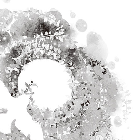
水
沙
龙
Reproduced
小
|
法
授
狮
权
的
转
超
载
简
单
著
作
权
科
普
她
讲
的
故
事
都