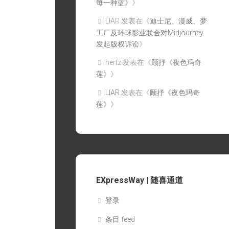
每一种蓝》
》
LIAR
发表在《
迪士尼、漫威、梦
工厂及环球影业联合对Midjourney
发起版权诉讼
》
hertz
发表在《
顾抒《夜色玛奇
莲》
》
LIAR
发表在《
顾抒《夜色玛奇
莲》
》
EXpressWay | 随喜通道
登录
条目 feed