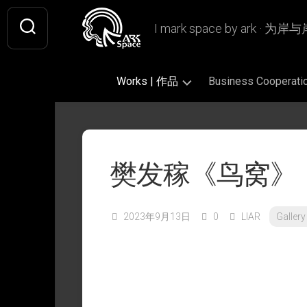
Skip
to
I mark space by ark · 
content
Works | 作品
Business Coopera
Gallery
Original
Literary
|
|
|
画
原
文
樊发稼《鸟窝》
廊
创
学
作
插
Design
Book
品
画
|
Design
设
2023年9月13日
0
LIAR
Galler
Fan
|
Picture
Ashless
计
Art
书
Book
Lamp
|
籍
|
|
Writing
CiQi’s
同
设
绘
无
|
Works
人
计
本
烬
文
|
作
灯
字
VIS
慈
品