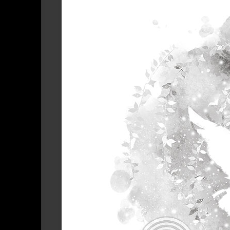
系
设
琪
About
列
LIAR‘s
计
作
LIAR
Work
品
Present
|
|
｜
关
LIAR
礼
于
作
物
LIAR
品
Cooperation
|
合
作
作
品
商
业
或
出
版
使
用-
可
授