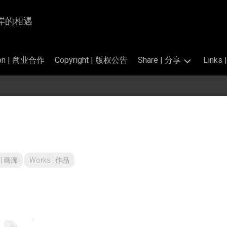
为岸与岸的相遇
tion | 商业合作
Copyright | 版权公告
Share | 分享
Link
Photography
交
|
换
掠
链
影
接
的
Translation
标
|
准
翻
y | 画廊
Works | 作品
和
译
公
开
Perfume
素
Salon
材
|
香