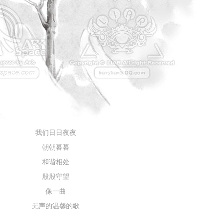
我们日日夜夜
朝朝暮暮
和谐相处
殷殷守望
像一曲
无声的温馨的歌