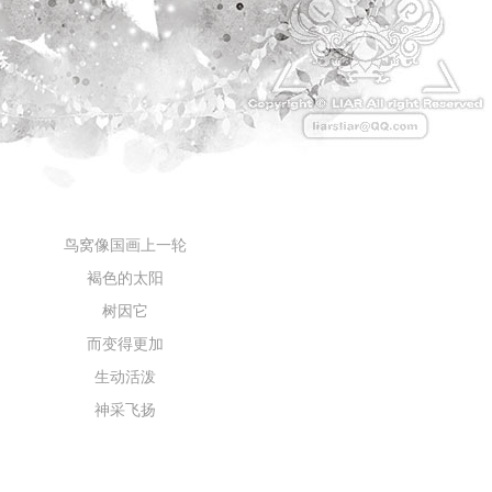
不
是
真
的
鸟窝像国画上一轮
褐色的太阳
树因它
而变得更加
生动活泼
神采飞扬