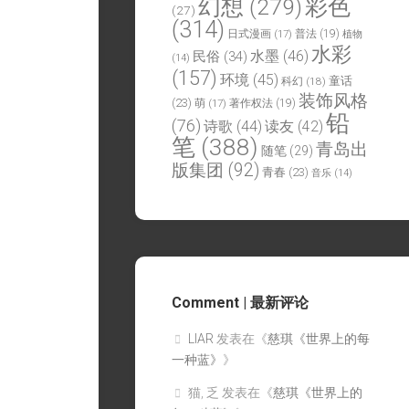
幻想
(279)
彩色
(27)
(314)
日式漫画
(17)
普法
(19)
植物
水彩
水墨
(46)
民俗
(34)
(14)
(157)
环境
(45)
童话
科幻
(18)
装饰风格
(23)
萌
(17)
著作权法
(19)
铅
(76)
诗歌
(44)
读友
(42)
笔
(388)
青岛出
随笔
(29)
版集团
(92)
青春
(23)
音乐
(14)
Comment | 最新评论
LIAR
发表在《
慈琪《世界上的每
一种蓝》
》
猫, 乏
发表在《
慈琪《世界上的