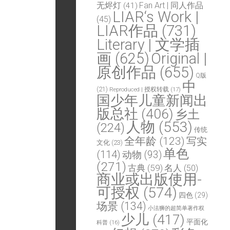
Fan Art | 同人作品
无烬灯
(41)
LIAR‘s Work |
(45)
LIAR作品
(731)
Literary | 文学插
画
(625)
Original |
原创作品
(655)
Q版
中
(21)
Reproduced | 授权转载
(17)
国少年儿童新闻出
版总社
(406)
乡土
人物
(553)
(224)
传统
全年龄
(123)
写实
文化
(23)
单色
(114)
动物
(93)
(271)
古典
(59)
名人
(50)
商业或出版使用-
可授权
(574)
四色
(29)
场景
(134)
小法狮的超简单著作权
少儿
(417)
平面化
科普
(16)