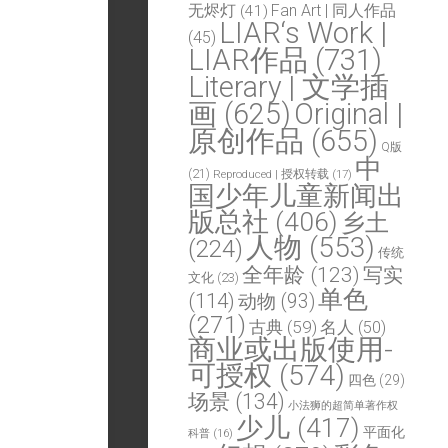
Fan Art | 同人作品
无烬灯
(41)
LIAR‘s Work |
(45)
LIAR作品
(731)
Literary | 文学插
画
(625)
Original |
原创作品
(655)
Q版
中
(21)
Reproduced | 授权转载
(17)
国少年儿童新闻出
版总社
(406)
乡土
人物
(553)
(224)
传统
全年龄
(123)
写实
文化
(23)
单色
(114)
动物
(93)
(271)
古典
(59)
名人
(50)
商业或出版使用-
可授权
(574)
四色
(29)
场景
(134)
小法狮的超简单著作权
少儿
(417)
平面化
科普
(16)