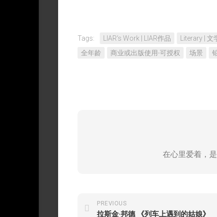
Tags:
LIAR‘s Work | LIAR作品
Literary |
全年龄
商业或出版使用-可授权
场景
在心里爱着，是
PREVIOUS
拉斯金·邦德 《列车上遇到的姑娘》