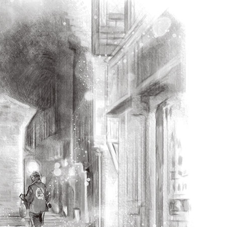
水
沙
龙
Reproduced
小
|
法
授
狮
权
的
转
超
载
简
单
著
作
权
科
普
她
讲
的
故
事
都