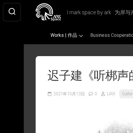
Skip
to
I mark space by ark · 
content
Works | 作品
Business Coopera
Gallery
Original
Literary
|
|
|
画
原
文
迟子建《听梆声
廊
创
学
作
插
Design
Book
品
画
|
Design
设
2021年10月13日
0
LIAR
Galle
Fan
|
Picture
Ashless
计
Art
书
Book
Lamp
|
籍
|
|
Writing
CiQi’s
同
设
绘
无
|
Works
人
计
本
烬
文
|
作
灯
字
VIS
慈
品