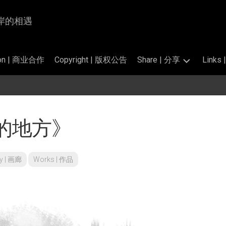
为岸与岸的相遇
tion | 商业合作
Copyright | 版权公告
Share | 分享
Link
Photography
交
|
换
掠
链
的地方》
影
接
的
Translation
标
|
准
翻
ry | 画廊
Works | 作品
和
译
公
开
Perfume
素
Salon
材
|
香