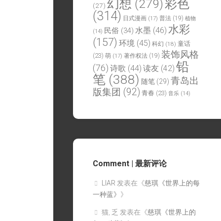
幻想
(279)
彩色
(27)
(314)
日式漫画
(17)
普法
(19)
植物
水彩
水墨
(46)
民俗
(34)
(14)
(157)
环境
(45)
童话
科幻
(18)
装饰风格
(23)
萌
(17)
著作权法
(19)
铅
(76)
诗歌
(44)
读友
(42)
笔
(388)
青岛出
随笔
(29)
版集团
(92)
青春
(23)
音乐
(14)
Comment | 最新评论
LIAR
发表在《
慈琪《世界上的每
一种蓝》
》
猫, 乏
发表在《
慈琪《世界上的