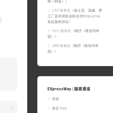
每一种蓝》
》
LIAR
发表在《
迪士尼、漫威、梦
工厂及环球影业联合对Midjourney
发起版权诉讼
》
hertz
发表在《
顾抒《夜色玛奇
莲》
》
LIAR
发表在《
顾抒《夜色玛奇
莲》
》
EXpressWay | 随喜通道
登录
条目 feed