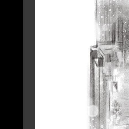
系
设
琪
About
列
LIAR‘s
计
作
LIAR
Work
品
Present
|
|
｜
关
LIAR
礼
于
作
物
LIAR
品
Cooperation
|
合
作
作
品
商
业
或
出
版
使
用-
可
授