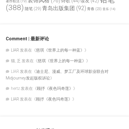
装饰风格
(76)
诗歌
(44)
读友
(42)
著作权法
(19)
(388)
青岛出版集团
(92)
随笔
(29)
青春
(23)
音乐
(14)
Comment | 最新评论
LIAR
发表在《
慈琪《世界上的每一种蓝》
》
猫, 乏
发表在《
慈琪《世界上的每一种蓝》
》
LIAR
发表在《
迪士尼、漫威、梦工厂及环球影业联合对
Midjourney发起版权诉讼
》
hertz
发表在《
顾抒《夜色玛奇莲》
》
LIAR
发表在《
顾抒《夜色玛奇莲》
》