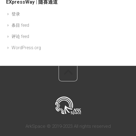
EXpressWay | 随喜通道
登录
条目 feed
评论 feed
WordPress.org
ArkSpace © 2019-2023 All rights reserved