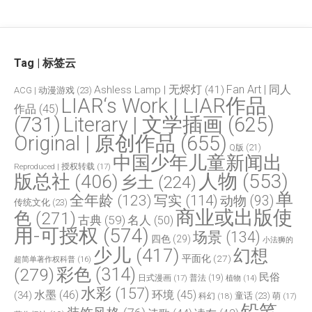
Tag | 标签云
Fan Art | 同人
Ashless Lamp | 无烬灯
(41)
ACG | 动漫游戏
(23)
LIAR‘s Work | LIAR作品
作品
(45)
(731)
Literary | 文学插画
(625)
Original | 原创作品
(655)
Q版
(21)
中国少年儿童新闻出
Reproduced | 授权转载
(17)
人物
(553)
版总社
(406)
乡土
(224)
单
全年龄
(123)
写实
(114)
动物
(93)
传统文化
(23)
商业或出版使
色
(271)
古典
(59)
名人
(50)
用-可授权
(574)
场景
(134)
四色
(29)
小法狮的
少儿
(417)
幻想
平面化
(27)
超简单著作权科普
(16)
(279)
彩色
(314)
民俗
日式漫画
(17)
普法
(19)
植物
(14)
水彩
(157)
水墨
(46)
环境
(45)
(34)
童话
(23)
科幻
(18)
萌
(17)
铅笔