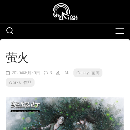
Skip
to
content
萤火
2020年5月30日
3
LIAR
Gallery | 画廊
Works | 作品