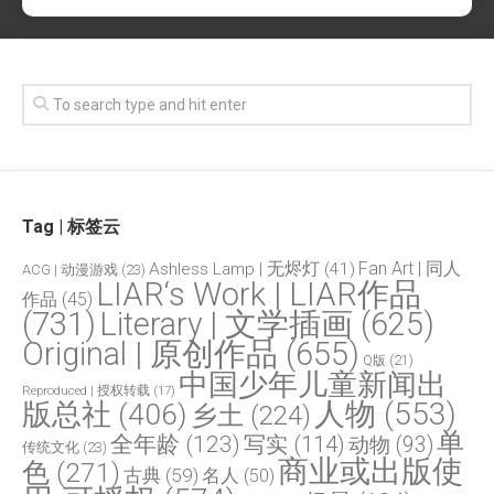
Tag | 标签云
Fan Art | 同人
Ashless Lamp | 无烬灯
(41)
ACG | 动漫游戏
(23)
LIAR‘s Work | LIAR作品
作品
(45)
(731)
Literary | 文学插画
(625)
Original | 原创作品
(655)
Q版
(21)
中国少年儿童新闻出
Reproduced | 授权转载
(17)
人物
(553)
版总社
(406)
乡土
(224)
单
全年龄
(123)
写实
(114)
动物
(93)
传统文化
(23)
商业或出版使
色
(271)
古典
(59)
名人
(50)