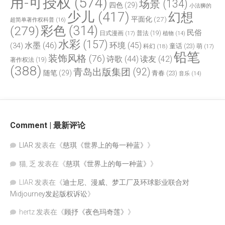
用-可授权
(574)
场景
(134)
四色
(29)
小法狮的
少儿
(417)
幻想
平面化
(27)
超简单著作权科普
(16)
(279)
彩色
(314)
民俗
日式漫画
(17)
普法
(19)
植物
(14)
水彩
(157)
水墨
(46)
环境
(45)
(34)
童话
(23)
科幻
(18)
萌
(17)
铅笔
装饰风格
(76)
诗歌
(44)
读友
(42)
著作权法
(19)
(388)
青岛出版集团
(92)
随笔
(29)
青春
(23)
音乐
(14)
Comment | 最新评论
LIAR
发表在《
慈琪《世界上的每一种蓝》
》
猫, 乏
发表在《
慈琪《世界上的每一种蓝》
》
LIAR
发表在《
迪士尼、漫威、梦工厂及环球影业联合对
Midjourney发起版权诉讼
》
hertz
发表在《
顾抒《夜色玛奇莲》
》