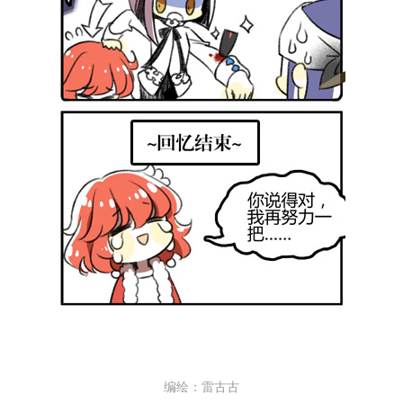
编绘：雷古古