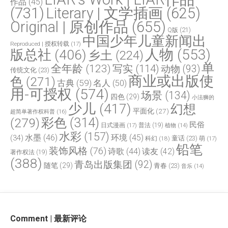
作品
(45)
(731)
Literary | 文学插画
(625)
Original | 原创作品
(655)
Q版
(21)
中国少年儿童新闻出
Reproduced | 授权转载
(17)
人物
(553)
版总社
(406)
乡土
(224)
单
全年龄
(123)
写实
(114)
动物
(93)
传统文化
(23)
商业或出版使
色
(271)
古典
(59)
名人
(50)
用-可授权
(574)
场景
(134)
四色
(29)
小法狮的
少儿
(417)
幻想
平面化
(27)
超简单著作权科普
(16)
(279)
彩色
(314)
民俗
日式漫画
(17)
普法
(19)
植物
(14)
水彩
(157)
水墨
(46)
环境
(45)
(34)
童话
(23)
科幻
(18)
萌
(17)
铅笔
装饰风格
(76)
诗歌
(44)
读友
(42)
著作权法
(19)
(388)
青岛出版集团
(92)
随笔
(29)
青春
(23)
音乐
(14)
Comment | 最新评论