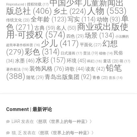
中国少年儿童新闻出
Reproduced | 授权转载
(17)
人物
(553)
版总社
(406)
乡土
(224)
单
全年龄
(123)
写实
(114)
动物
(93)
传统文化
(23)
商业或出版使
色
(271)
古典
(59)
名人
(50)
用-可授权
(574)
场景
(134)
四色
(29)
小法狮的
少儿
(417)
幻想
平面化
(27)
超简单著作权科普
(16)
(279)
彩色
(314)
民俗
日式漫画
(17)
普法
(19)
植物
(14)
水彩
(157)
水墨
(46)
环境
(45)
(34)
童话
(23)
科幻
(18)
萌
(17)
铅笔
装饰风格
(76)
诗歌
(44)
读友
(42)
著作权法
(19)
(388)
青岛出版集团
(92)
随笔
(29)
青春
(23)
音乐
(14)
Comment | 最新评论
LIAR
发表在《
慈琪《世界上的每一种蓝》
》
猫, 乏
发表在《
慈琪《世界上的每一种蓝》
》