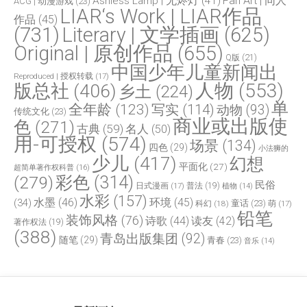
Fan Art | 同人
Ashless Lamp | 无烬灯
(41)
ACG | 动漫游戏
(23)
LIAR‘s Work | LIAR作品
作品
(45)
(731)
Literary | 文学插画
(625)
Original | 原创作品
(655)
Q版
(21)
中国少年儿童新闻出
Reproduced | 授权转载
(17)
人物
(553)
版总社
(406)
乡土
(224)
单
全年龄
(123)
写实
(114)
动物
(93)
传统文化
(23)
商业或出版使
色
(271)
古典
(59)
名人
(50)
用-可授权
(574)
场景
(134)
四色
(29)
小法狮的
少儿
(417)
幻想
平面化
(27)
超简单著作权科普
(16)
(279)
彩色
(314)
民俗
日式漫画
(17)
普法
(19)
植物
(14)
水彩
(157)
水墨
(46)
环境
(45)
(34)
童话
(23)
科幻
(18)
萌
(17)
铅笔
装饰风格
(76)
诗歌
(44)
读友
(42)
著作权法
(19)
(388)
青岛出版集团
(92)
随笔
(29)
青春
(23)
音乐
(14)