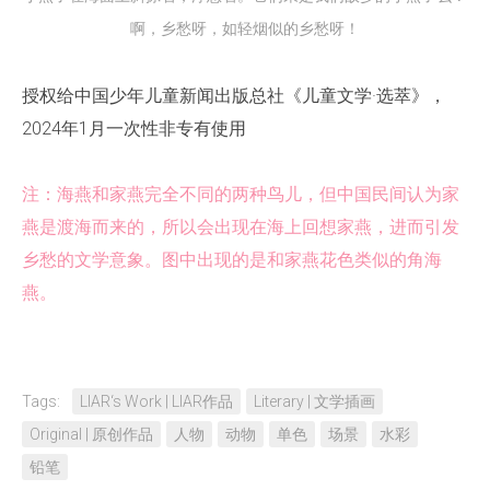
啊，乡愁呀，如轻烟似的乡愁呀！
授权给中国少年儿童新闻出版总社《儿童文学·选萃》，
2024年1月一次性非专有使用
注：海燕和家燕完全不同的两种鸟儿，但中国民间认为家
燕是渡海而来的，所以会出现在海上回想家燕，进而引发
乡愁的文学意象。图中出现的是和家燕花色类似的角海
燕。
Tags:
LIAR‘s Work | LIAR作品
Literary | 文学插画
Original | 原创作品
人物
动物
单色
场景
水彩
铅笔