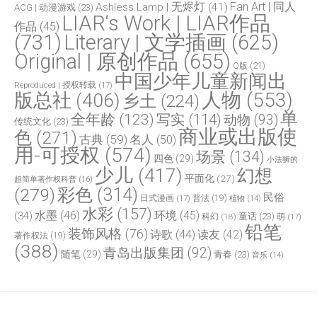
Fan Art | 同人
Ashless Lamp | 无烬灯
(41)
ACG | 动漫游戏
(23)
LIAR‘s Work | LIAR作品
作品
(45)
(731)
Literary | 文学插画
(625)
Original | 原创作品
(655)
Q版
(21)
中国少年儿童新闻出
Reproduced | 授权转载
(17)
人物
(553)
版总社
(406)
乡土
(224)
单
全年龄
(123)
写实
(114)
动物
(93)
传统文化
(23)
商业或出版使
色
(271)
古典
(59)
名人
(50)
用-可授权
(574)
场景
(134)
四色
(29)
小法狮的
少儿
(417)
幻想
平面化
(27)
超简单著作权科普
(16)
(279)
彩色
(314)
民俗
日式漫画
(17)
普法
(19)
植物
(14)
水彩
(157)
水墨
(46)
环境
(45)
(34)
童话
(23)
科幻
(18)
萌
(17)
铅笔
装饰风格
(76)
诗歌
(44)
读友
(42)
著作权法
(19)
(388)
青岛出版集团
(92)
随笔
(29)
青春
(23)
音乐
(14)