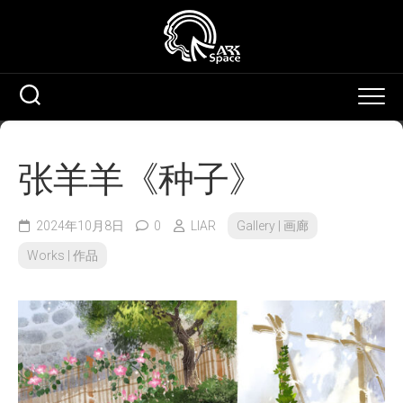
Skip
to
content
张羊羊《种子》
2024年10月8日
0
LIAR
Gallery | 画廊
Works | 作品