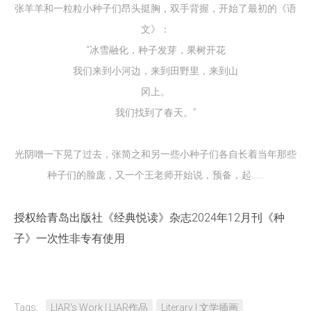
张羊羊和一粒粒小种子们昂头挺胸，双手背握，开始了最初的《语
文》：
“冰雪融化，种子发芽，果树开花
我们来到小河边，来到田野里，来到山
冈上。
我们找到了春天。”
光阴噌一下晃了过去，张简之和另一些小种子们各自长着当年那些
种子们的脸庞，又一个王老师开始说，预备，起……
授权给青岛出版社《经典悦读》杂志2024年12月刊《种
子》一次性非专有使用
Tags:
LIAR‘s Work | LIAR作品
Literary | 文学插画