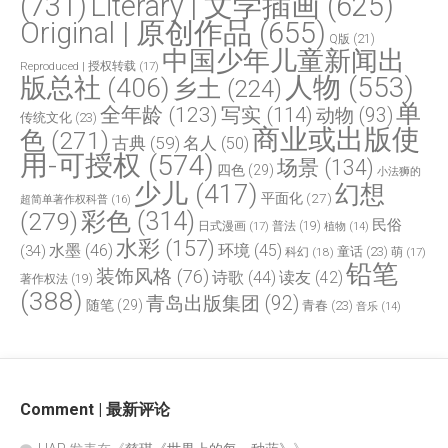
(731)
Literary | 文学插画
(625)
Original | 原创作品
(655)
Q版
(21)
中国少年儿童新闻出
Reproduced | 授权转载
(17)
人物
(553)
版总社
(406)
乡土
(224)
单
全年龄
(123)
写实
(114)
动物
(93)
传统文化
(23)
商业或出版使
色
(271)
古典
(59)
名人
(50)
用-可授权
(574)
场景
(134)
四色
(29)
小法狮的
少儿
(417)
幻想
平面化
(27)
超简单著作权科普
(16)
(279)
彩色
(314)
民俗
日式漫画
(17)
普法
(19)
植物
(14)
水彩
(157)
水墨
(46)
环境
(45)
(34)
童话
(23)
科幻
(18)
萌
(17)
铅笔
装饰风格
(76)
诗歌
(44)
读友
(42)
著作权法
(19)
(388)
青岛出版集团
(92)
随笔
(29)
青春
(23)
音乐
(14)
Comment | 最新评论