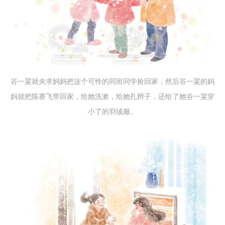
谷一粱就央求妈妈把这个可怜的同班同学捡回家，然后谷一粱的妈
妈就把陈赛飞带回家，给她洗漱，给她扎辫子，还给了她谷一粱穿
小了的羽绒服。