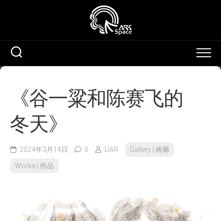
Skip
to
content
《谷一粱和陈赛飞的
冬天》
2024年3月14日
0
LIAR
Gallery | 画廊
Works | 作品