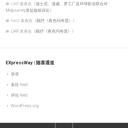
LIAR
发表在《
迪士尼、漫威、梦工厂及环球影业联合对
Midjourney发起版权诉讼
》
hertz
发表在《
顾抒《夜色玛奇莲》
》
LIAR
发表在《
顾抒《夜色玛奇莲》
》
EXpressWay | 随喜通道
登录
条目 feed
评论 feed
WordPress.org