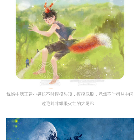
恍惚中我王建小男孩不时摸摸头顶，摸摸屁股，竟然不时树丛中闪
过毛茸茸耀眼火红的大尾巴。