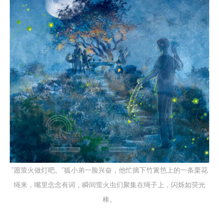
“愿萤火做灯吧。”狐小弟一脸兴奋，他忙摘下竹篱笆上的一条栗花
绳来，嘴里念念有词，瞬间萤火虫们聚集在绳子上，闪烁如荧光
棒。