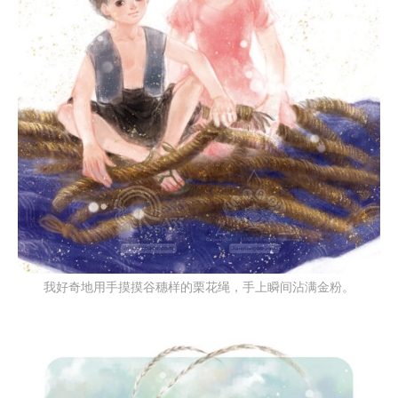
我好奇地用手摸摸谷穗样的栗花绳，手上瞬间沾满金粉。