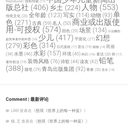
Reproduced | 授权转载
(17)
人物
(553)
版总社
(406)
乡土
(224)
单
全年龄
(123)
写实
(114)
动物
(93)
传统文化
(23)
商业或出版使
色
(271)
古典
(59)
名人
(50)
用-可授权
(574)
场景
(134)
四色
(29)
小法狮的
少儿
(417)
幻想
平面化
(27)
超简单著作权科普
(16)
(279)
彩色
(314)
民俗
日式漫画
(17)
普法
(19)
植物
(14)
水彩
(157)
水墨
(46)
环境
(45)
(34)
童话
(23)
科幻
(18)
萌
(17)
铅笔
装饰风格
(76)
诗歌
(44)
读友
(42)
著作权法
(19)
(388)
青岛出版集团
(92)
随笔
(29)
青春
(23)
音乐
(14)
Comment | 最新评论
LIAR
发表在《
慈琪《世界上的每一种蓝》
》
猫, 乏
发表在《
慈琪《世界上的每一种蓝》
》