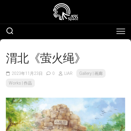
Skip
to
content
渭北《萤火绳》
2023年11月23日
0
LIAR
Gallery | 画廊
Works | 作品