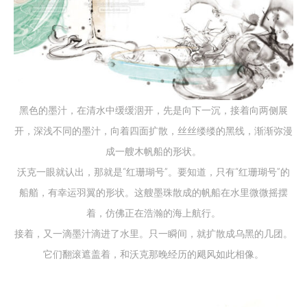
黑色的墨汁，在清水中缓缓洇开，先是向下一沉，接着向两侧展
开，深浅不同的墨汁，向着四面扩散，丝丝缕缕的黑线，渐渐弥漫
成一艘木帆船的形状。
沃克一眼就认出，那就是“红珊瑚号”。要知道，只有“红珊瑚号”的
船艏，有幸运羽翼的形状。这艘墨珠散成的帆船在水里微微摇摆
着，仿佛正在浩瀚的海上航行。
接着，又一滴墨汁滴进了水里。只一瞬间，就扩散成乌黑的几团。
它们翻滚遮盖着，和沃克那晚经历的飓风如此相像。