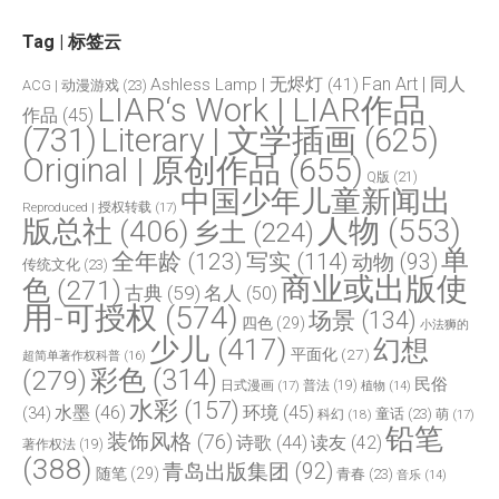
Tag | 标签云
Fan Art | 同人
Ashless Lamp | 无烬灯
(41)
ACG | 动漫游戏
(23)
LIAR‘s Work | LIAR作品
作品
(45)
(731)
Literary | 文学插画
(625)
Original | 原创作品
(655)
Q版
(21)
中国少年儿童新闻出
Reproduced | 授权转载
(17)
人物
(553)
版总社
(406)
乡土
(224)
单
全年龄
(123)
写实
(114)
动物
(93)
传统文化
(23)
商业或出版使
色
(271)
古典
(59)
名人
(50)
用-可授权
(574)
场景
(134)
四色
(29)
小法狮的
少儿
(417)
幻想
平面化
(27)
超简单著作权科普
(16)
(279)
彩色
(314)
民俗
日式漫画
(17)
普法
(19)
植物
(14)
水彩
(157)
水墨
(46)
环境
(45)
(34)
童话
(23)
科幻
(18)
萌
(17)
铅笔
装饰风格
(76)
诗歌
(44)
读友
(42)
著作权法
(19)
(388)
青岛出版集团
(92)
随笔
(29)
青春
(23)
音乐
(14)