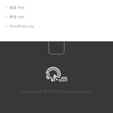
条目 feed
评论 feed
WordPress.org
ArkSpace © 2019-2023 All rights reserved