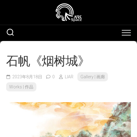
Skip
to
content
石帆《烟树城》
2023年8月18日
0
LIAR
Gallery | 画廊
Works | 作品