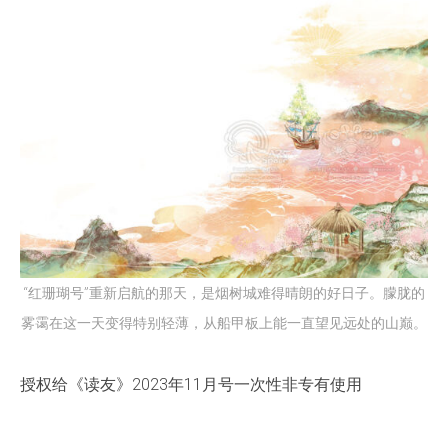
“红珊瑚号”重新启航的那天，是烟树城难得晴朗的好日子。朦胧的
雾霭在这一天变得特别轻薄，从船甲板上能一直望见远处的山巅。
授权给《读友》2023年11月号一次性非专有使用