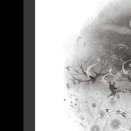
系
设
琪
About
列
LIAR‘s
计
作
LIAR
Work
品
Present
|
|
｜
关
LIAR
礼
于
作
物
LIAR
品
Cooperation
|
合
作
作
品
商
业
或
出
版
使
用-
可
授