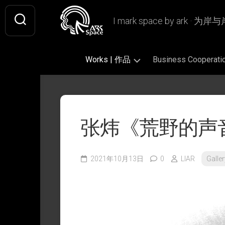
Skip
to
I mark space by ark · 
content
Works | 作品
Business Coopera
Gallery
Original
Literary
|
|
|
画
原
文
张炜《荒野的声
廊
创
学
作
插
Design
Book
品
画
|
Design
设
2021年10月13日
0
LIAR
Galle
Fan
|
Picture
Ashless
计
Art
书
Book
Lamp
|
籍
|
|
Writing
CiQi’s
同
设
绘
无
|
Works
人
计
本
烬
文
|
作
灯
字
VIS
慈
品