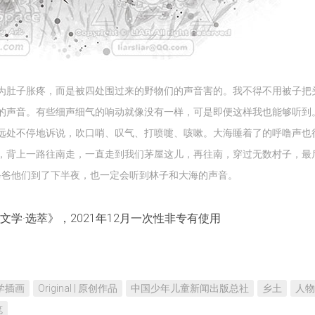
不
是
真
的
为肚子胀疼，而是被四处围过来的野物们的声音害的。我不得不用被子把
的声音。有些细声细气的响动就像没有一样，可是即便这样我也能够听到
远处不停地诉说，吹口哨、叹气、打喷嚏、咳嗽。大海睡着了的呼噜声也
，背上一路往南走，一直走到我们茅屋这儿，再往南，穿过无数村子，最
爸爸他们到了下半夜，也一定会听到林子和大海的声音。
学·选萃》，2021年12月一次性非专有使用
 文学插画
Original | 原创作品
中国少年儿童新闻出版总社
乡土
人物
笔