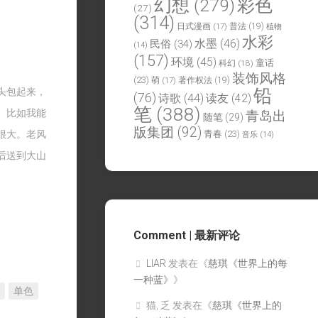
幻想
(279)
彩色
(27)
(314)
日式漫画
(17)
普法
(19)
植物
水彩
水墨
(46)
民俗
(34)
(14)
(157)
环境
(45)
童话
科幻
(18)
装饰风格
(23)
萌
(17)
著作权法
(19)
铅
头包起来，
(76)
诗歌
(44)
读友
(42)
笔
(388)
。比如我能
青岛出
随笔
(29)
版集团
(92)
很大。老风
青春
(23)
音乐
(14)
后送到大山
Comment | 最新评论
LIAR
发表在《
慈琪《世界上的每
一种蓝》
》
单色
猫, 乏
发表在《
慈琪《世界上的