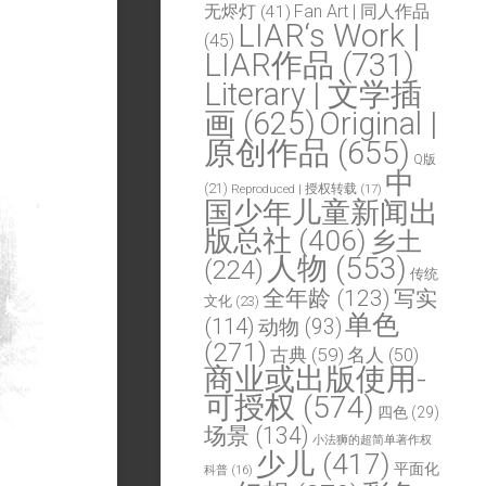
Fan Art | 同人作品
无烬灯
(41)
LIAR‘s Work |
(45)
LIAR作品
(731)
Literary | 文学插
画
(625)
Original |
原创作品
(655)
Q版
中
(21)
Reproduced | 授权转载
(17)
国少年儿童新闻出
版总社
(406)
乡土
人物
(553)
(224)
传统
全年龄
(123)
写实
文化
(23)
单色
(114)
动物
(93)
(271)
古典
(59)
名人
(50)
商业或出版使用-
可授权
(574)
四色
(29)
场景
(134)
小法狮的超简单著作权
少儿
(417)
平面化
科普
(16)