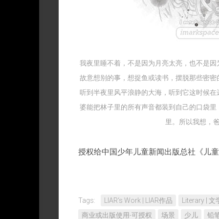
权
我夜里睡不着，不是因为月亮太亮，也不是因
故意想别的事，想捉鱼或读书，摆脱那些密密
听到半夜里风平浪静的大海，听到它这时候在
婆能把林子里的所有声音都装到自己的口袋里
里。所以我想，
授权给中国少年儿童新闻出版总社《儿童文
Tags:
LIAR‘s Work | LIAR作品
Literary |
商业或出版使用-可授权
场景
少儿
铅