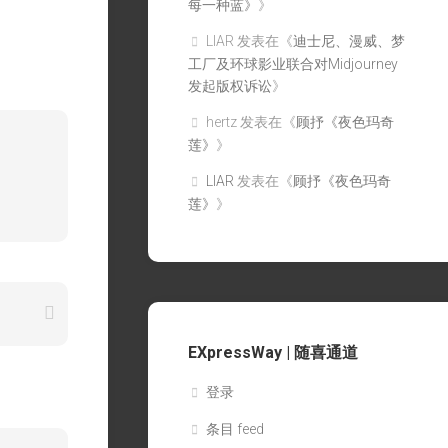
每一种蓝》
》
LIAR
发表在《
迪士尼、漫威、梦
工厂及环球影业联合对Midjourney
发起版权诉讼
》
hertz
发表在《
顾抒《夜色玛奇
莲》
》
LIAR
发表在《
顾抒《夜色玛奇
莲》
》
EXpressWay | 随喜通道
登录
条目 feed