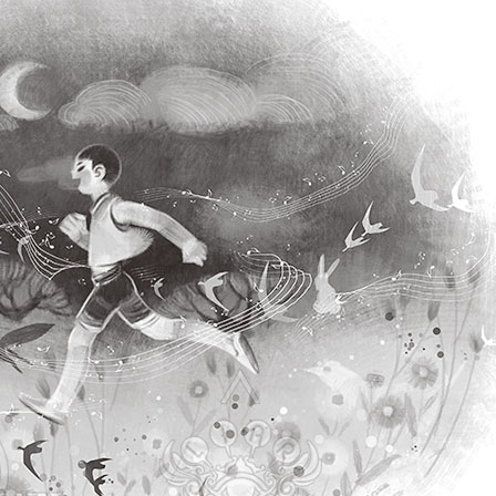
水
沙
龙
Reproduced
小
|
法
授
狮
权
的
转
超
载
简
单
著
作
权
科
普
她
讲
的
故
事
都