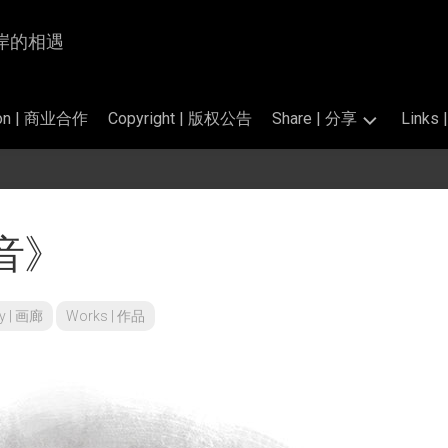
为岸与岸的相遇
tion | 商业合作
Copyright | 版权公告
Share | 分享
Link
Photography
交
|
换
掠
链
音》
影
接
的
Translation
标
|
准
翻
ry | 画廊
Works | 作品
和
译
公
开
Perfume
素
Salon
材
|
香