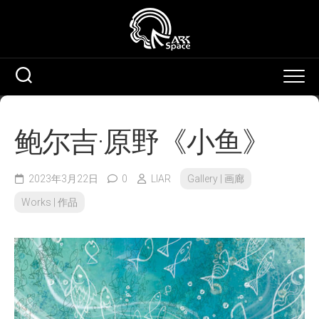
Skip
to
content
鲍尔吉·原野《小鱼》
2023年3月22日
0
LIAR
Gallery | 画廊
Works | 作品