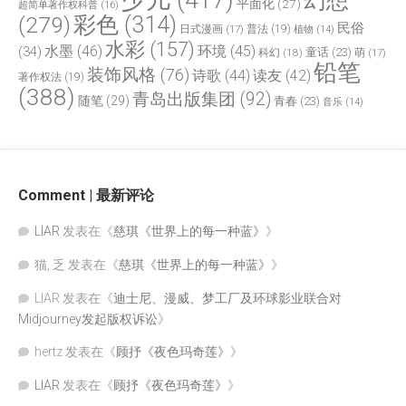
少儿
(417)
幻想
平面化
(27)
超简单著作权科普
(16)
(279)
彩色
(314)
民俗
日式漫画
(17)
普法
(19)
植物
(14)
水彩
(157)
水墨
(46)
环境
(45)
(34)
童话
(23)
科幻
(18)
萌
(17)
铅笔
装饰风格
(76)
诗歌
(44)
读友
(42)
著作权法
(19)
(388)
青岛出版集团
(92)
随笔
(29)
青春
(23)
音乐
(14)
Comment | 最新评论
LIAR
发表在《
慈琪《世界上的每一种蓝》
》
猫, 乏
发表在《
慈琪《世界上的每一种蓝》
》
LIAR
发表在《
迪士尼、漫威、梦工厂及环球影业联合对
Midjourney发起版权诉讼
》
hertz
发表在《
顾抒《夜色玛奇莲》
》
LIAR
发表在《
顾抒《夜色玛奇莲》
》