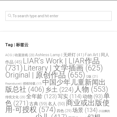
Tag | 标签云
Fan Art | 同人
Ashless Lamp | 无烬灯
(41)
ACG | 动漫游戏
(23)
LIAR‘s Work | LIAR作品
作品
(45)
(731)
Literary | 文学插画
(625)
Original | 原创作品
(655)
Q版
(21)
中国少年儿童新闻出
Reproduced | 授权转载
(17)
人物
(553)
版总社
(406)
乡土
(224)
单
全年龄
(123)
写实
(114)
动物
(93)
传统文化
(23)
商业或出版使
色
(271)
古典
(59)
名人
(50)
用-可授权
(574)
场景
(134)
四色
(29)
小法狮的