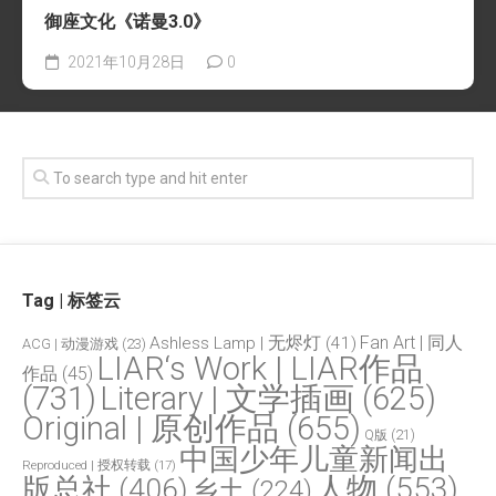
御座文化《诺曼3.0》
2021年10月28日
0
Tag | 标签云
Fan Art | 同人
Ashless Lamp | 无烬灯
(41)
ACG | 动漫游戏
(23)
LIAR‘s Work | LIAR作品
作品
(45)
(731)
Literary | 文学插画
(625)
Original | 原创作品
(655)
Q版
(21)
中国少年儿童新闻出
Reproduced | 授权转载
(17)
人物
(553)
版总社
(406)
乡土
(224)