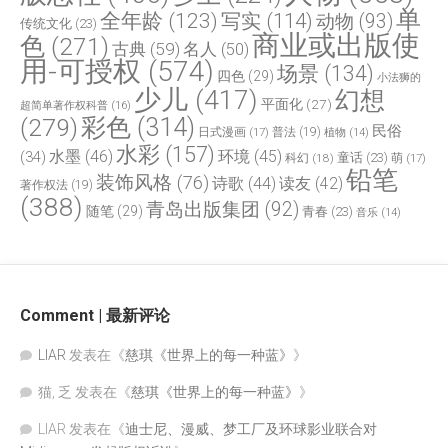
单
全年龄
(123)
写实
(114)
动物
(93)
传统文化
(23)
商业或出版使
色
(271)
古典
(59)
名人
(50)
用-可授权
(574)
场景
(134)
四色
(29)
小法狮的
少儿
(417)
幻想
平面化
(27)
超简单著作权科普
(16)
(279)
彩色
(314)
民俗
日式漫画
(17)
普法
(19)
植物
(14)
水彩
(157)
水墨
(46)
环境
(45)
(34)
童话
(23)
科幻
(18)
萌
(17)
铅笔
装饰风格
(76)
诗歌
(44)
读友
(42)
著作权法
(19)
(388)
青岛出版集团
(92)
随笔
(29)
青春
(23)
音乐
(14)
Comment | 最新评论
LIAR
发表在《
慈琪《世界上的每一种蓝》
》
猫, 乏
发表在《
慈琪《世界上的每一种蓝》
》
LIAR
发表在《
迪士尼、漫威、梦工厂及环球影业联合对