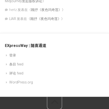
Midjourney发起版权诉讼
》
hertz
发表在《
顾抒《夜色玛奇莲》
》
LIAR
发表在《
顾抒《夜色玛奇莲》
》
EXpressWay | 随喜通道
登录
条目 feed
评论 feed
WordPress.org