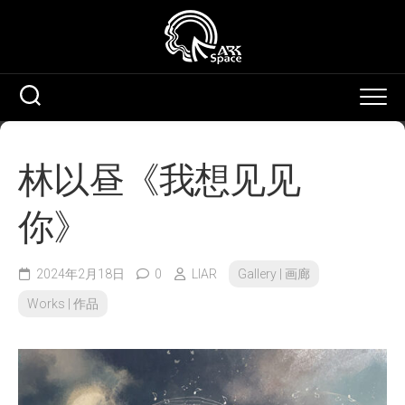
Skip
to
content
林以昼《我想见见
你》
2024年2月18日
0
LIAR
Gallery | 画廊
Works | 作品