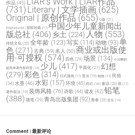
LIAR‘s Work | LIAR作品
作品
(45)
(731)
Literary | 文学插画
(625)
Original | 原创作品
(655)
Q版
(21)
中国少年儿童新闻出
Reproduced | 授权转载
(17)
人物
(553)
版总社
(406)
乡土
(224)
单
全年龄
(123)
写实
(114)
动物
(93)
传统文化
(23)
商业或出版使
色
(271)
古典
(59)
名人
(50)
用-可授权
(574)
场景
(134)
四色
(29)
小法狮的
少儿
(417)
幻想
平面化
(27)
超简单著作权科普
(16)
(279)
彩色
(314)
民俗
日式漫画
(17)
普法
(19)
植物
(14)
水彩
(157)
水墨
(46)
环境
(45)
(34)
童话
(23)
科幻
(18)
萌
(17)
铅笔
装饰风格
(76)
诗歌
(44)
读友
(42)
著作权法
(19)
(388)
青岛出版集团
(92)
随笔
(29)
青春
(23)
音乐
(14)
Comment | 最新评论