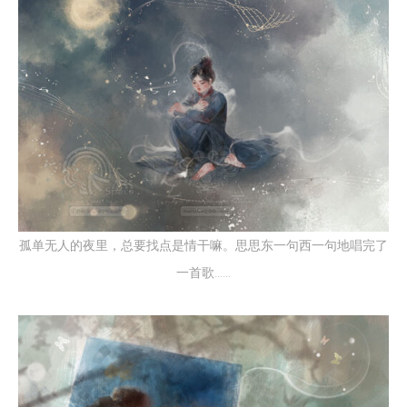
孤单无人的夜里，总要找点是情干嘛。思思东一句西一句地唱完了
一首歌……