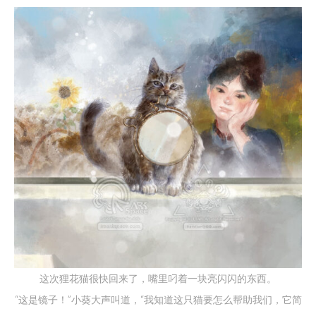
这次狸花猫很快回来了，嘴里叼着一块亮闪闪的东西。
“这是镜子！”小葵大声叫道，“我知道这只猫要怎么帮助我们，它简