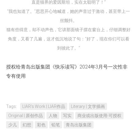
直是猫界的爱因斯坦，实在太聪明了！”
“我也知道了。”思思开心地喊道，她的声音过于激动，甚至带上一
丝颤抖。
猫有些得意，却不动声色，它讲那面镜子摆在窗台上，仔细调整好
角度，又看了几遍，这才低沉地说了句：“好了，现在你们可以看
到彼此了。”
授权给青岛出版集团《快乐读写》2024年3月号一次性非
专有使用
Tags:
LIAR‘s Work | LIAR作品
Literary | 文学插画
Original | 原创作品
人物
写实
商业或出版使用-可授权
少儿
幻想
彩色
铅笔
青岛出版集团