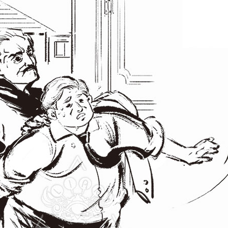
水
沙
龙
Reproduced
小
|
法
授
狮
权
的
转
超
载
简
单
著
作
权
科
普
她
讲
的
故
事
都