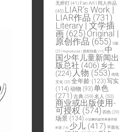
Fan Art | 同人作品
无烬灯
(41)
LIAR‘s Work |
(45)
LIAR作品
(731)
Literary | 文学插
画
(625)
Original |
原创作品
(655)
Q版
中
(21)
Reproduced | 授权转载
(17)
国少年儿童新闻出
版总社
(406)
乡土
人物
(553)
(224)
传统
全年龄
(123)
写实
文化
(23)
单色
(114)
动物
(93)
(271)
古典
(59)
名人
(50)
商业或出版使用-
可授权
(574)
四色
(29)
场景
(134)
小法狮的超简单著作权
少儿
(417)
平面化
科普
(16)