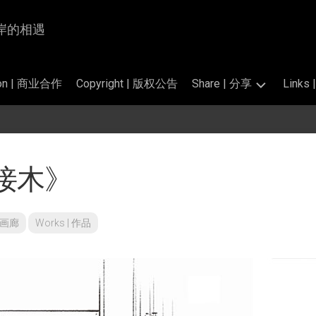
为岸与岸的相遇
tion | 商业合作
Copyright | 版权公告
Share | 分享
Link
Photography
交
|
换
掠
链
接木》
影
接
的
Translation
标
|
准
翻
 | 画廊
Works | 作品
和
译
公
开
Perfume
素
Salon
材
|
香