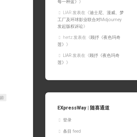
每一种蓝》
》
LIAR
发表在《
迪士尼、漫威、梦
工厂及环球影业联合对Midjourney
发起版权诉讼
》
hertz
发表在《
顾抒《夜色玛奇
莲》
》
LIAR
发表在《
顾抒《夜色玛奇
莲》
》
龄
EXpressWay | 随喜通道
登录
条目 feed