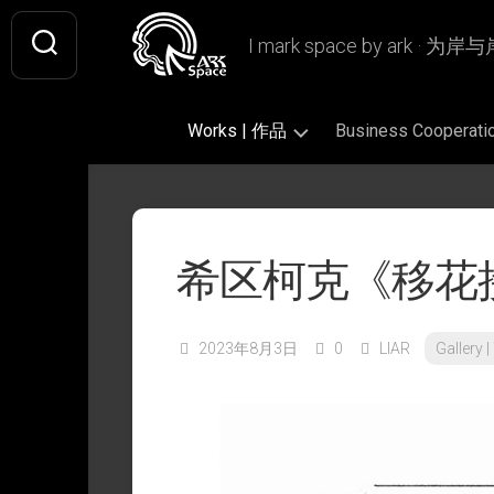
Skip
to
I mark space by ark · 
content
Works | 作品
Business Coopera
Gallery
Original
Literary
|
|
|
画
原
文
希区柯克《移花
廊
创
学
作
插
Design
Book
品
画
|
Design
设
2023年8月3日
0
LIAR
Gallery
Fan
|
Picture
Ashless
计
Art
书
Book
Lamp
|
籍
|
|
Writing
CiQi’s
同
设
绘
无
|
Works
人
计
本
烬
文
|
作
灯
字
VIS
慈
品