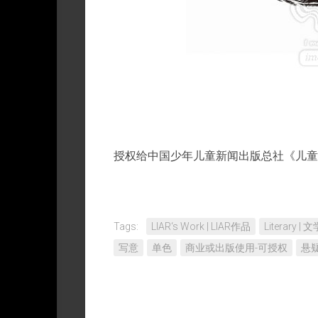
授权给中国少年儿童新闻出版总社《儿童文
Tags:
LIAR‘s Work | LIAR作品
Literary |
写意
单色
商业或出版使用-可授权
悬