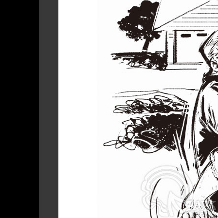
系
设
琪
About
列
LIAR‘s
计
作
LIAR
Work
品
Present
|
|
｜
关
LIAR
礼
于
作
物
LIAR
品
Cooperation
|
合
作
作
品
商
业
或
出
版
使
用-
可
授