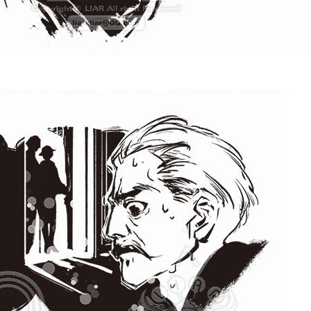
不
是
真
的