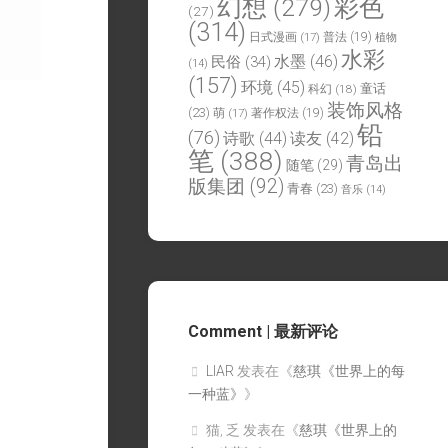
幻想
(279)
彩色
(27)
(314)
日式漫画
(17)
普法
(19)
植物
水彩
水墨
(46)
民俗
(34)
(14)
(157)
环境
(45)
童话
科幻
(18)
装饰风格
(23)
萌
(17)
著作权法
(19)
铅
(76)
诗歌
(44)
读友
(42)
笔
(388)
青岛出
随笔
(29)
版集团
(92)
青春
(23)
音乐
(14)
Comment | 最新评论
LIAR
发表在《
慈琪《世界上的每
一种蓝》
》
猫, 乏
发表在《
慈琪《世界上的