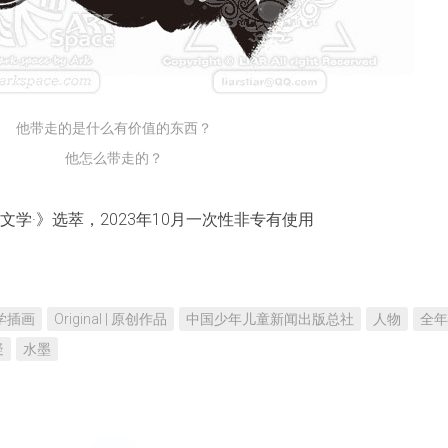
他带走的是什么有价值的东西？
他怎么带走的？
学·》选萃，2023年10月一次性非专有使用
 文学插画
Original | 原创作品
中国少年儿童新闻出版总社
人物
全年
疑
水墨