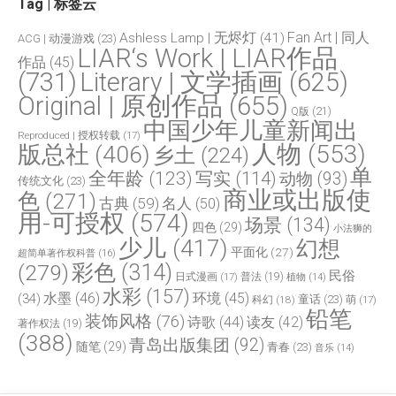
Tag | 标签云
Fan Art | 同人
Ashless Lamp | 无烬灯
(41)
ACG | 动漫游戏
(23)
LIAR‘s Work | LIAR作品
作品
(45)
(731)
Literary | 文学插画
(625)
Original | 原创作品
(655)
Q版
(21)
中国少年儿童新闻出
Reproduced | 授权转载
(17)
人物
(553)
版总社
(406)
乡土
(224)
单
全年龄
(123)
写实
(114)
动物
(93)
传统文化
(23)
商业或出版使
色
(271)
古典
(59)
名人
(50)
用-可授权
(574)
场景
(134)
四色
(29)
小法狮的
少儿
(417)
幻想
平面化
(27)
超简单著作权科普
(16)
(279)
彩色
(314)
民俗
日式漫画
(17)
普法
(19)
植物
(14)
水彩
(157)
水墨
(46)
环境
(45)
(34)
童话
(23)
科幻
(18)
萌
(17)
铅笔
装饰风格
(76)
诗歌
(44)
读友
(42)
著作权法
(19)
(388)
青岛出版集团
(92)
随笔
(29)
青春
(23)
音乐
(14)