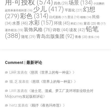
用-可授权
(574)
场景
(134)
四色
(29)
小法狮的
少儿
(417)
幻想
平面化
(27)
超简单著作权科普
(16)
(279)
彩色
(314)
民俗
日式漫画
(17)
普法
(19)
植物
(14)
水彩
(157)
水墨
(46)
环境
(45)
(34)
童话
(23)
科幻
(18)
萌
(17)
铅笔
装饰风格
(76)
诗歌
(44)
读友
(42)
著作权法
(19)
(388)
青岛出版集团
(92)
随笔
(29)
青春
(23)
音乐
(14)
Comment | 最新评论
LIAR
发表在《
慈琪《世界上的每一种蓝》
》
猫, 乏
发表在《
慈琪《世界上的每一种蓝》
》
LIAR
发表在《
迪士尼、漫威、梦工厂及环球影业联合对
Midjourney发起版权诉讼
》
hertz
发表在《
顾抒《夜色玛奇莲》
》