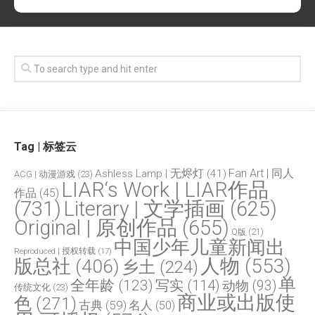
Tag | 标签云
Fan Art | 同人
Ashless Lamp | 无烬灯
(41)
ACG | 动漫游戏
(23)
LIAR‘s Work | LIAR作品
作品
(45)
(731)
Literary | 文学插画
(625)
Original | 原创作品
(655)
Q版
(21)
中国少年儿童新闻出
Reproduced | 授权转载
(17)
人物
(553)
版总社
(406)
乡土
(224)
单
全年龄
(123)
写实
(114)
动物
(93)
传统文化
(23)
商业或出版使
色
(271)
古典
(59)
名人
(50)