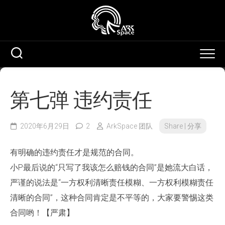
Skip
to
content
第七弹 违约责任
2020年6月29日
2
ArkSpace 团队
Share | 分享
有明确的违约责任才是规范的合同。
小P最后说的“只写了我该怎么赔钱的合同”是她流大白话，
严谨的说法是“一方权利清晰责任模糊、一方权利模糊责任
清晰的合同”，这种合同肯定是不平等的，大家要警惕这类
合同哟！【严肃】