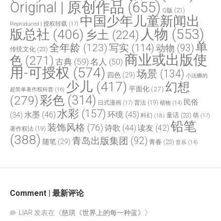
Original | 原创作品
(655)
Q版
(21)
中国少年儿童新闻出
Reproduced | 授权转载
(17)
人物
(553)
版总社
(406)
乡土
(224)
单
全年龄
(123)
写实
(114)
动物
(93)
传统文化
(23)
商业或出版使
色
(271)
古典
(59)
名人
(50)
用-可授权
(574)
场景
(134)
四色
(29)
小法狮的
少儿
(417)
幻想
平面化
(27)
超简单著作权科普
(16)
(279)
彩色
(314)
民俗
日式漫画
(17)
普法
(19)
植物
(14)
水彩
(157)
水墨
(46)
环境
(45)
(34)
童话
(23)
科幻
(18)
萌
(17)
铅笔
装饰风格
(76)
诗歌
(44)
读友
(42)
著作权法
(19)
(388)
青岛出版集团
(92)
随笔
(29)
青春
(23)
音乐
(14)
Comment | 最新评论
LIAR
发表在《
慈琪《世界上的每一种蓝》
》