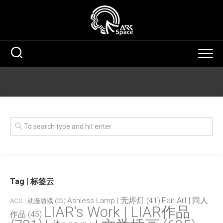
Skip
to
content
Tag | 标签云
Fan Art | 同人
Ashless Lamp | 无烬灯
(41)
ACG | 动漫游戏
(23)
LIAR‘s Work | LIAR作品
作品
(45)