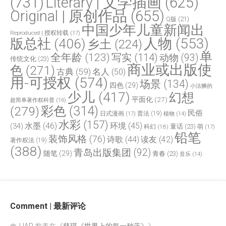
(731)
Literary | 文学插画
(625)
Original | 原创作品
(655)
Q版
(21)
中国少年儿童新闻出
Reproduced | 授权转载
(17)
人物
(553)
版总社
(406)
乡土
(224)
单
全年龄
(123)
写实
(114)
动物
(93)
传统文化
(23)
商业或出版使
色
(271)
古典
(59)
名人
(50)
用-可授权
(574)
场景
(134)
四色
(29)
小法狮的
少儿
(417)
幻想
平面化
(27)
超简单著作权科普
(16)
(279)
彩色
(314)
民俗
日式漫画
(17)
普法
(19)
植物
(14)
水彩
(157)
水墨
(46)
环境
(45)
(34)
童话
(23)
科幻
(18)
萌
(17)
铅笔
装饰风格
(76)
诗歌
(44)
读友
(42)
著作权法
(19)
(388)
青岛出版集团
(92)
随笔
(29)
青春
(23)
音乐
(14)
Comment | 最新评论