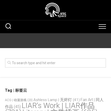
Skip
to
content
Tag | 标签云
Fan Art | 同人
Ashless Lamp | 无烬灯
(41)
ACG | 动漫游戏
(23)
LIAR‘s Work | LIAR作品
作品
(45)