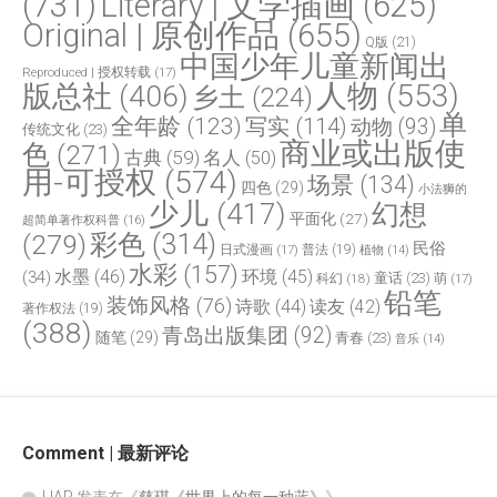
(731)
Literary | 文学插画
(625)
Original | 原创作品
(655)
Q版
(21)
中国少年儿童新闻出
Reproduced | 授权转载
(17)
人物
(553)
版总社
(406)
乡土
(224)
单
全年龄
(123)
写实
(114)
动物
(93)
传统文化
(23)
商业或出版使
色
(271)
古典
(59)
名人
(50)
用-可授权
(574)
场景
(134)
四色
(29)
小法狮的
少儿
(417)
幻想
平面化
(27)
超简单著作权科普
(16)
(279)
彩色
(314)
民俗
日式漫画
(17)
普法
(19)
植物
(14)
水彩
(157)
水墨
(46)
环境
(45)
(34)
童话
(23)
科幻
(18)
萌
(17)
铅笔
装饰风格
(76)
诗歌
(44)
读友
(42)
著作权法
(19)
(388)
青岛出版集团
(92)
随笔
(29)
青春
(23)
音乐
(14)
Comment | 最新评论