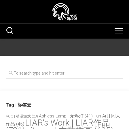
Skip
to
content
Tag | 标签云
Fan Art | 同人
Ashless Lamp | 无烬灯
(41)
ACG | 动漫游戏
(23)
LIAR‘s Work | LIAR作品
作品
(45)