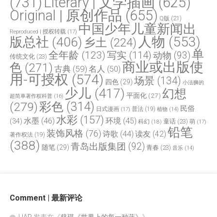
(731)
Literary | 文学插画
(625)
Original | 原创作品
(655)
Q版
(21)
中国少年儿童新闻出
Reproduced | 授权转载
(17)
人物
(553)
版总社
(406)
乡土
(224)
单
全年龄
(123)
写实
(114)
动物
(93)
传统文化
(23)
商业或出版使
色
(271)
古典
(59)
名人
(50)
用-可授权
(574)
场景
(134)
四色
(29)
小法狮的
少儿
(417)
幻想
平面化
(27)
超简单著作权科普
(16)
(279)
彩色
(314)
民俗
日式漫画
(17)
普法
(19)
植物
(14)
水彩
(157)
水墨
(46)
环境
(45)
(34)
童话
(23)
科幻
(18)
萌
(17)
铅笔
装饰风格
(76)
诗歌
(44)
读友
(42)
著作权法
(19)
(388)
青岛出版集团
(92)
随笔
(29)
青春
(23)
音乐
(14)
Comment | 最新评论